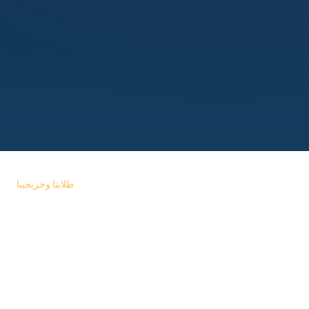
طلابنا وخريجينا