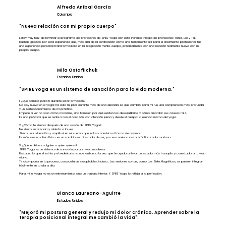
Alfredo Aníbal García
Colombia
"Nueva relación con mi propio cuerpo"
Estoy muy feliz de terminar el programa de profesores de SPIRE Yoga con esta increíble trilogía de profesores: Tania, Lee y Tal.
Muchas gracias por esta experiencia que, más allá de la certificación como una herramienta útil para el crecimiento profesional, fue
una experiencia personal transformadora en la integración mente-cuerpo, principalmente con una relación realmente nueva con mi
propio cuerpo.
Mila Ostafiichuk
Estados Unidos
"SPIRE Yoga es un sistema de sanación para la vida moderna."
1. ¿Qué cambió para ti durante esta formación?
No soy nueva en el yoga; ha sido mi pilar durante más de una década. Lo que cambió para mí fue una comprensión más profunda
y un perfeccionamiento de mi práctica.
Empecé a ver no solo cómo moverme, sino también por qué existen los desequilibrios y cómo abordar sus causas raíz.
Es una práctica que se realiza con el corazón, con atención plena y desde el cuerpo: la esencia misma del yoga.
2. ¿Cómo te sientes después de una sesión de SPIRE Yoga?
Me siento enraizada y abierta a la vez.
Siento una alineación y amplitud en mi cuerpo que incluso cambia mi forma de respirar.
Es más que un alivio físico: es un cambio en mi estado de ser, por eso vuelvo a esta práctica cada mañana.
3. ¿Qué le dirías a alguien a quien quieres?
SPIRE Yoga es un sistema de sanación para la vida moderna.
Restaura lo que el estrés y el sedentarismo nos quitan, a la vez que te ayuda a llevar un estado más tranquilo y conectado a tu vida
diaria.
Te acompaña en tu proceso, con posturas adaptables, incluso... Las sesiones cortas, como Los Siete Magníficos, se pueden integrar
fácilmente en tu día a día.
Para mí, el yoga no es un entrenamiento, sino un trabajo interior. Y SPIRE Yoga lo refleja a la perfección.
Bianca Laureano-Aguirre
Estados Unidos
"Mejoró mi postura general y redujo mi dolor crónico. Aprender sobre la
terapia posicional integral me cambió la vida".