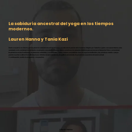
La sabiduría ancestral del yoga en los tiempos
modernos.
Lauren Hanna y Tania Kazi
Únete a nosotros en directo para explorar la sabiduría ancestral del yoga y su relevancia para la vida moderna. Dirigido por Tania Kazi, junto con Lauren Hanna, este
seminario web combinará movimiento, respiración consciente, atención plena y prácticas de sanación holística para promover el bienestar físico y emocional.
Inspirándose en las tradiciones de bienestar orientales y occidentales, Tania y Lauren compartirán cómo el yoga, la meditación y las prácticas mente-cuerpo
pueden ayudar a cultivar la resiliencia, la paz interior, la autoconciencia, el equilibrio emocional y la presencia corporal en el mundo actual.
A continuación, sesión de preguntas y respuestas.
Lauren Hanna