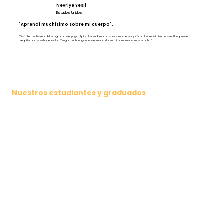
Nevriye Yesil
Estados Unidos
"Aprendí muchísimo sobre mi cuerpo".
"Disfruté muchísimo del programa de yoga Spire. Aprendí mucho sobre mi cuerpo y cómo los movimientos sencillos pueden
reequilibrarlo y evitar el dolor. Tengo muchas ganas de impartirlo en mi comunidad muy pronto."
Nuestros estudiantes y graduados