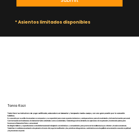
Submit
* Asientos limitados disponibles
Tania Kazi
Tania Kanzi es instructora de yoga certificada, educadora en bienestar y terapeuta mente-cuerpo, con una gran pasión por la sanación
holística.
Es conocida por su estilo de enseñanza compasivo y su capacidad para crear espacios inclusivos y enriquecedores para el crecimiento y la transformación personal.
Con formación en tradiciones de bienestar tanto orientales como occidentales, Tania integra el movimiento, los ejercicios de respiración y la atención plena para
favorecer el bienestar físico y emocional.
Ha dirigido talleres y capacitaciones a nivel internacional, trabajando con individuos y comunidades para promover la resiliencia, la paz interior y la autoconciencia.
Tania Kanzi continúa enseñando e inspirando a través del yoga, la meditación y las prácticas integradoras, centrándose en el equilibrio emocional, la conexión espiritual
y la presencia corporal.