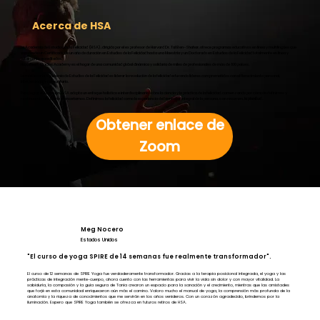
Acerca de HSA
La Academia de Estudios de la Felicidad (HSA), dirigida por el ex profesor de Harvard Dr. Tal Ben-Shahar, ofrece programas educativos en línea y multilingües que
van desde un Certificado de un año de duración en Estudios de la Felicidad hasta una Maestría y un Doctorado en Estudios de la Felicidad totalmente en línea y
totalmente acreditados.
Happiness Studies Academy es el hogar de una comunidad global dinámica y solidaria de miles de profesionales de más de 100 países.
La misión de la Academia de Estudios de la Felicidad es liderar la revolución de la felicidad educando líderes comprometidos con el florecimiento personal,
interpersonal y comunitario.
Para lograr esta misión, HSA adopta un enfoque holístico e interdisciplinario sobre la ciencia y la práctica de la felicidad, comenzando por cómo la definimos y
continuando con cómo la enseñamos. Definimos la felicidad como la experiencia del bienestar integral de la persona, o en resumen,
la plenitud
.
Obtener enlace de
Zoom
Meg Nocero
Estados Unidos
"El curso de yoga SPIRE de 14 semanas fue realmente transformador".
El curso de 12 semanas de SPIRE Yoga fue verdaderamente transformador. Gracias a la terapia posicional integrada, el yoga y las
prácticas de integración mente-cuerpo, ahora cuento con las herramientas para vivir la vida sin dolor y con mayor vitalidad. La
sabiduría, la compasión y la guía segura de Tania crearon un espacio para la sanación y el crecimiento, mientras que las amistades
que forjé en esta comunidad enriqueceron aún más el camino. Valoro mucho el manual de yoga, la comprensión más profunda de la
anatomía y la riqueza de conocimientos que me servirán en los años venideros. Con un corazón agradecido, brindemos por la
iluminación. Espero que SPIRE Yoga también se ofrezca en futuros retiros de HSA.