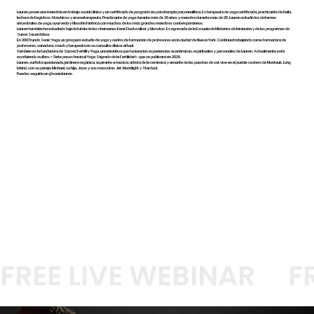
Lauren posee una maestría en trabajo social clínico y un certificado de posgrado en psicoterapia psicoanalítica. Es terapeuta de yoga certificada, practicante de Reiki,
lectora de Registros Akáshicos y aromaterapeuta. Practicante de yoga durante más de 30 años y maestra durante más de 25, Lauren estudió los sistemas
ancestrales de yoga, ayurveda y filosofía tántrica con muchos de los más grandes maestros contemporáneos.
Lauren también ha estudiado bajo la tutela de los chamanes René Dustwalker y Lila Lotus. Es egresada de la Escuela de Misterios de Iniciación y de los programas de
Suma Sacerdotisa.
En 2001 fundó Sonic Yoga, un próspero estudio de yoga y centro de formación de profesores en la ciudad de Nueva York. Continúa trabajando como formadora de
profesores, sanadora, coach y terapeuta en su consulta clínica virtual.
También es la fundadora de Sacred Fertility Yoga, una iniciativa que fusiona las experiencias académicas, espirituales y personales de Lauren. Actualmente está
escribiendo su libro, «Siete pasos hacia el Yoga Sagrado de la Fertilidad», que se publicará en 2026.
Lauren, surfista apasionada, jardinera orgánica, aspirante a música, artista de la cerámica y amante de las puestas de sol, vive en el pueblo costero de Montauk, Long
Island, con su pareja, Michael, su hija, Jaya, y sus mascotas Jet, Moonlight y Stardust.
Puedes seguirla en @soniclauren
FREE LIVE WEBINAR