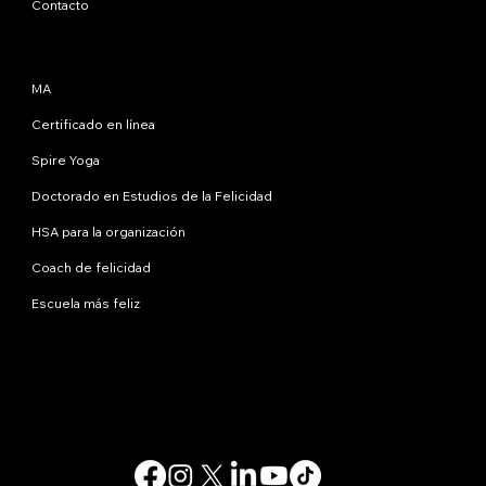
Contacto
Programas
MA
Certificado en línea
Spire Yoga
Doctorado en Estudios de la Felicidad
HSA para la organización
Coach de felicidad
Escuela más feliz
Contáctanos
info@happinessstudies.academy
DIRECCIÓN:
30 Wall Street, octavo piso
Nueva York
10005, Nueva York
EE.UU