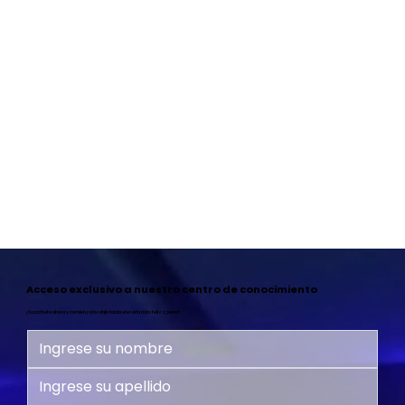
Acceso exclusivo a nuestro centro de conocimiento
¡Suscríbete ahora y comienza tu viaje hacia una vida más feliz y plena!