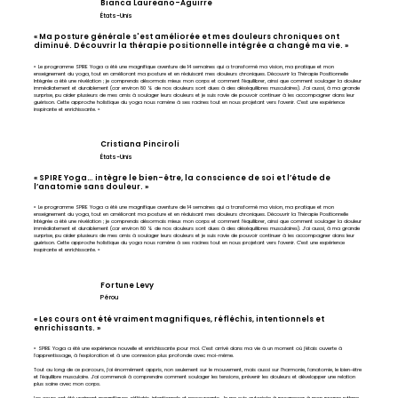
Bianca Laureano-Aguirre
États-Unis
« Ma posture générale s'est améliorée et mes douleurs chroniques ont
diminué. Découvrir la thérapie positionnelle intégrée a changé ma vie. »
« Le programme SPIRE Yoga a été une magnifique aventure de 14 semaines qui a transformé ma vision, ma pratique et mon
enseignement du yoga, tout en améliorant ma posture et en réduisant mes douleurs chroniques. Découvrir la Thérapie Positionnelle
Intégrée a été une révélation ; je comprends désormais mieux mon corps et comment l’équilibrer, ainsi que comment soulager la douleur
immédiatement et durablement (car environ 80 % de nos douleurs sont dues à des déséquilibres musculaires). J’ai aussi, à ma grande
surprise, pu aider plusieurs de mes amis à soulager leurs douleurs et je suis ravie de pouvoir continuer à les accompagner dans leur
guérison. Cette approche holistique du yoga nous ramène à ses racines tout en nous projetant vers l’avenir. C’est une expérience
inspirante et enrichissante. »
Cristiana Pinciroli
États-Unis
« SPIRE Yoga… intègre le bien-être, la conscience de soi et l’étude de
l’anatomie sans douleur. »
« Le programme SPIRE Yoga a été une magnifique aventure de 14 semaines qui a transformé ma vision, ma pratique et mon
enseignement du yoga, tout en améliorant ma posture et en réduisant mes douleurs chroniques. Découvrir la Thérapie Positionnelle
Intégrée a été une révélation ; je comprends désormais mieux mon corps et comment l’équilibrer, ainsi que comment soulager la douleur
immédiatement et durablement (car environ 80 % de nos douleurs sont dues à des déséquilibres musculaires). J’ai aussi, à ma grande
surprise, pu aider plusieurs de mes amis à soulager leurs douleurs et je suis ravie de pouvoir continuer à les accompagner dans leur
guérison. Cette approche holistique du yoga nous ramène à ses racines tout en nous projetant vers l’avenir. C’est une expérience
inspirante et enrichissante. »
Fortune Levy
Pérou
« Les cours ont été vraiment magnifiques, réfléchis, intentionnels et
enrichissants. »
« SPIRE Yoga a été une expérience nouvelle et enrichissante pour moi. C'est arrivé dans ma vie à un moment où j'étais ouverte à
l'apprentissage, à l'exploration et à une connexion plus profonde avec moi-même.
Tout au long de ce parcours, j'ai énormément appris, non seulement sur le mouvement, mais aussi sur l'harmonie, l'anatomie, le bien-être
et l'équilibre musculaire. J'ai commencé à comprendre comment soulager les tensions, prévenir les douleurs et développer une relation
plus saine avec mon corps.