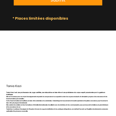
Submit
* Places limitées disponibles
Tania Kazi
Tania Kanzi est une professeure de yoga certifiée, une éducatrice en bien-être et une praticienne du corps-esprit passionnée par la guérison
holistique.
Elle est reconnue pour son style d'enseignement empreint de compassion et sa capacité à créer des espaces inclusifs et stimulants propices à la croissance et à la
transformation personnelles.
Forte d'une formation en traditions de bien-être orientales et occidentales, Tania intègre le mouvement, le travail respiratoire et la pleine conscience pour favoriser le
bien-être physique et émotionnel.
Elle a animé des ateliers et des formations à l'échelle internationale, travaillant avec des individus et des communautés pour promouvoir la résilience, la paix intérieure
et la conscience de soi.
Tania Kanzi continue d'enseigner et d'inspirer à travers le yoga, la méditation et des pratiques intégratives, en mettant l'accent sur l'équilibre émotionnel, la connexion
spirituelle et la présence corporelle.