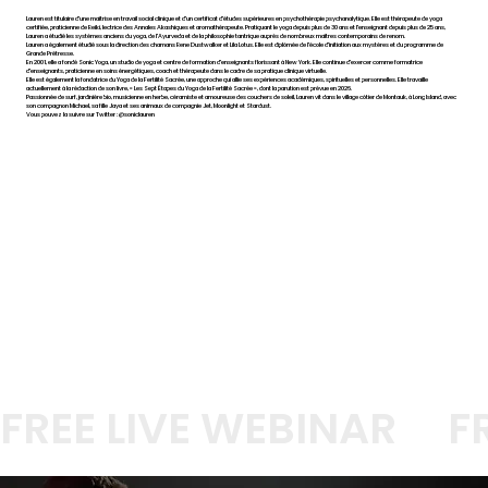
Lauren est titulaire d'une maîtrise en travail social clinique et d'un certificat d'études supérieures en psychothérapie psychanalytique. Elle est thérapeute de yoga
certifiée, praticienne de Reiki, lectrice des Annales Akashiques et aromathérapeute. Pratiquant le yoga depuis plus de 30 ans et l'enseignant depuis plus de 25 ans,
Lauren a étudié les systèmes anciens du yoga, de l'Ayurveda et de la philosophie tantrique auprès de nombreux maîtres contemporains de renom.
Lauren a également étudié sous la direction des chamans Rene Dustwalker et Lila Lotus. Elle est diplômée de l'école d'initiation aux mystères et du programme de
Grande Prêtresse.
En 2001, elle a fondé Sonic Yoga, un studio de yoga et centre de formation d'enseignants florissant à New York. Elle continue d'exercer comme formatrice
d'enseignants, praticienne en soins énergétiques, coach et thérapeute dans le cadre de sa pratique clinique virtuelle.
Elle est également la fondatrice du Yoga de la Fertilité Sacrée, une approche qui allie ses expériences académiques, spirituelles et personnelles. Elle travaille
actuellement à la rédaction de son livre, « Les Sept Étapes du Yoga de la Fertilité Sacrée », dont la parution est prévue en 2026.
Passionnée de surf, jardinière bio, musicienne en herbe, céramiste et amoureuse des couchers de soleil, Lauren vit dans le village côtier de Montauk, à Long Island, avec
son compagnon Michael, sa fille Jaya et ses animaux de compagnie Jet, Moonlight et Stardust.
Vous pouvez la suivre sur Twitter : @soniclauren
FREE LIVE WEBINAR