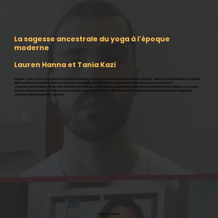
La sagesse ancestrale du yoga à l'époque
moderne
Lauren Hanna et Tania Kazi
Rejoignez-nous en direct pour explorer la sagesse ancestrale du yoga et sa pertinence dans la vie moderne. Animé par Tania Kazi et Lauren Hanna, ce webinaire
alliera mouvement, respiration, pleine conscience et pratiques de guérison holistiques pour favoriser le bien-être physique et émotionnel.
S'appuyant sur les traditions de bien-être orientales et occidentales, Tania et Lauren expliqueront comment le yoga, la méditation et les pratiques corps-esprit
peuvent contribuer à cultiver la résilience, la paix intérieure, la conscience de soi, l'équilibre émotionnel et la présence incarnée dans le monde d'aujourd'hui.
Suivi d'une séance de questions-réponses.
Lauren Hanna