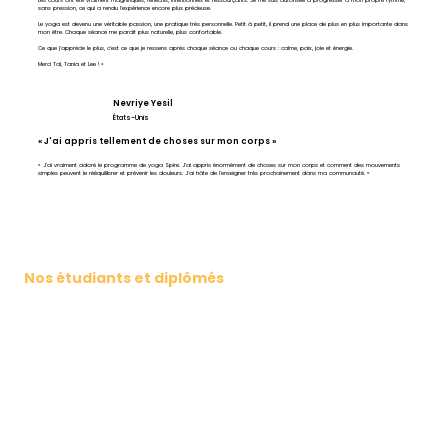
Les cours ont été vraiment magnifiques, réfléchis, intentionnels et ressourçants. Je me suis autorisée à progresser à mon propre rythme,
sans pression, ce qui a rendu l'expérience encore plus précieuse.
Le yoga est devenu une véritable passion, une pratique très personnelle. Petit à petit, il prend une place de plus en plus importante dans
mon être. Chaque séance me paraît plus naturelle, plus confortable.
Ce que j'apprécie le plus, c'est ce que je ressens après chaque séance ou chaque cours : calme, paix, joie et énergie.
Merci Tal, Tania et Lee ! »
Nevriye Yesil
États-Unis
« J'ai appris tellement de choses sur mon corps »
« J'ai vraiment adoré le programme de yoga Spire. J'ai appris énormément de choses sur mon corps et comment des mouvements
simples peuvent le rééquilibrer et prévenir les douleurs. J'ai hâte de l'enseigner très prochainement dans ma communauté. »
Nos étudiants et diplômés