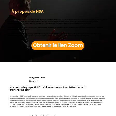
À propos de HSA
La Happiness Studies Academy (HSA), dirigée par l'ancien professeur de Harvard, le Dr Tal Ben-Shahar, propose des programmes éducatifs en ligne multilingues
allant d'un certificat d'un an en études du bonheur à un master et un doctorat entièrement en ligne et entièrement accrédités en études du bonheur.
Happiness Studies Academy abrite une communauté mondiale dynamique et solidaire de milliers de professionnels de plus de 100 pays.
La mission de l’Académie des études du bonheur est de mener la révolution du bonheur en formant des leaders engagés dans l’épanouissement personnel,
interpersonnel et communautaire.
Pour réaliser cette mission, HSA adopte une approche holistique et interdisciplinaire de la science et de la pratique du bonheur, de notre définition à notre
enseignement. Nous définissons le bonheur comme l'expérience du bien-être global de la personne, autrement dit,
de son intégralité
.
Obtenir le lien Zoom
Meg Nocero
États-Unis
« Le cours de yoga SPIRE de 14 semaines a été véritablement
transformateur. »
La formation SPIRE Yoga de 12 semaines a été une véritable transformation. Grâce à la thérapie positionnelle intégrée, au yoga et aux
pratiques d'intégration corps-esprit, je possède désormais les outils nécessaires pour traverser la vie sans douleur et avec une vitalité
accrue. La sagesse, la compassion et les conseils avisés de Tania ont créé un espace propice à la guérison et à l'épanouissement,
tandis que les amitiés nouées au sein de cette communauté ont enrichi ce parcours. Je chéris le manuel de yoga, la compréhension
approfondie de l'anatomie et la richesse de mes connaissances qui me serviront pendant des années. Avec gratitude, je souhaite
l'illumination. J'espère que le yoga SPIRE sera également proposé lors de futures retraites HSA.