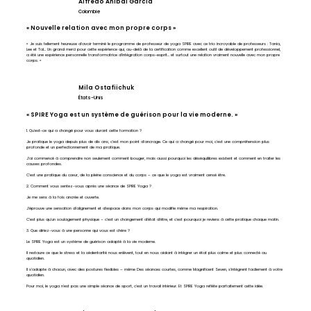
Alfredo Anibal Garcia
Colombie
« Nouvelle relation avec mon propre corps »
« Je suis tellement heureuse d'avoir terminé le programme de professeur de yoga SPIRE avec ce trio incroyable de professeurs : Tania,
Lee et Tal… Un grand merci pour cette expérience qui, au-delà de la certification comme excellent outil de développement professionnel,
a été une expérience personnelle transformatrice d'intégration corps-esprit… et surtout une relation vraiment nouvelle avec mon propre
corps. »
Mila Ostafiichuk
États-Unis
« SPIRE Yoga est un système de guérison pour la vie moderne. »
1. Qu'est-ce qui a changé pour vous durant cette formation ?
Je pratique le yoga depuis plus de dix ans, c'est mon point d'ancrage. Ce qui a changé pour moi, c'est une compréhension plus
profonde et un perfectionnement de ma pratique.
J'ai commencé à comprendre non seulement comment bouger, mais aussi pourquoi les déséquilibres existent et comment en traiter les
causes profondes.
C'est une pratique du cœur, de la pleine conscience et du corps – ce que le yoga est vraiment censé être.
2. Comment vous sentez-vous après une séance de SPIRE Yoga ?
Je me sens à la fois ancrée et ouverte.
J'éprouve une sensation d'alignement et d'espace dans mon corps qui modifie même ma respiration.
C'est plus qu'un soulagement physique – c'est un changement d'état d'être, et c'est pourquoi je reviens à cette pratique chaque matin.
3. Que diriez-vous à une personne qui vous est chère ?
Le SPIRE Yoga est un système de guérison adapté à la vie moderne.
Il restaure ce que le stress et la sédentarité nous enlèvent, tout en nous aidant à intégrer un état plus calme et plus connecté au
quotidien.
Il s'adapte à chacun, avec des postures flexibles – même Des séances courtes, comme Magnificent Seven, s'intègrent facilement à votre
quotidien.
Pour moi, le yoga n'est pas une simple séance de sport, c'est un travail intérieur. Et SPIRE Yoga reflète parfaitement cette idée.