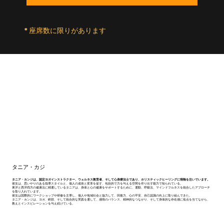
* 座席数に限りがあります
タニア・カジ
タニア・カンジは、認定ヨガインストラクター、ウェルネス教育者、そして心身療法士であり、ホリスティックヒーリングに情熱を注いでいます。
彼女は、思いやりのある指導スタイルと、個人の成長と変革を促す、包括的で力を与える空間を作り出す能力で知られている。
東洋と西洋両方の健康法に精通しているタニアは、身体と心の健康をサポートするために、運動、呼吸法、マインドフルネスを統合したアプローチ
を取り入れています。
彼女は国際的にワークショップや研修を主導し、個人や地域社会と協力して、回復力、心の平安、自己認識の向上に取り組んできた。
タニア・カンジは、ヨガ、瞑想、そして統合的な実践を通して、感情のバランス、精神的なつながり、そして身体的な存在感に焦点を当てながら、
教えとインスピレーションを与え続けている。