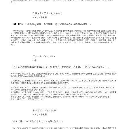
た。」
クリスティアナ・ピンチロリ
アメリカ合衆国
「SPIREヨガ…統合的な健康、自己認識、そして痛みのない解剖学の研究。」
「SPIRE Yogaは、14週間にわたる素晴らしい旅でした。ヨガに対する私の考え方、実践方法、そして指導方法が大きく変わっただけでな
く、姿勢も改善され、慢性的な痛みも軽減されました。統合ポジショナルセラピーについて学んだことは、人生を変えるほどの大きな経
験でした。自分の体についてより深く理解し、バランスを整える方法、そして痛みを即座に、そして長期的に和らげる方法（痛みの約
80%は筋肉のアンバランスが原因であるため）を身につけることができました。思いがけず多くの友人の痛みを和らげる手助けもできる
ようになり、これからもより多くの人々の癒しをサポートできることに、大きな喜びを感じています。このヨガへのアプローチは、ヨガ
の原点に立ち返ると同時に、ヨガの未来を切り拓く、まさにホリスティックなアプローチです。刺激的で、やりがいのある体験でし
た。」
フォーチュン・レヴィ
ペルー
「これらの授業は本当に素晴らしく、思慮深く、意図的で、心を満たしてくれるものでした。」
SPIRE Yogaは私にとって、新しく意義深い経験となりました。学び、探求し、自分自身とより深く繋がることに心を開いていたまさにそ
の時に、SPIRE Yogaは私の人生に現れました。
この旅を通して、動きだけでなく、調和、解剖学、健康、そして筋肉のバランスについて、多くのことを学びました。緊張を和らげ、痛
みを予防し、自分の体とより健全な関係を築く方法を理解し始めたのです。
レッスンは本当に美しく、思慮深く、意図的で、心身を養うものでした。プレッシャーを感じることなく、自分のペースで動けること
で、より深い意味を持つ経験となりました。
ヨガは私にとって本当に楽しいものとなり、とても大切なものになりました。そして少しずつ、ヨガは私という人間にとって、より重要
な一部になりつつあります。練習を重ねるごとに、より自然で心地よく感じられるようになりました。
何よりも素晴らしいのは、練習後やレッスン後に感じる感覚です。穏やかで、平和で、幸せで、エネルギーに満ち溢れています。
タル、タニア、リー、本当にありがとう！
ネヴリイェ・イェシル
アメリカ合衆国
「自分の体についてたくさんのことを学びました」
「スパイアヨガのプログラムは本当に楽しかったです。自分の体について、そして簡単な動きで体のバランスを整え、痛みを予防できる