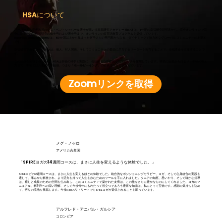
HSAについて
ハーバード大学元教授のタル・ベン・シャハール博士が率いる幸福研究アカデミー (HSA) は、1 年間の幸福研究証明書から、完全オンラインで完
全に認定された幸福研究の修士号および博士号まで、オンラインの多言語教育プログラムを提供しています。
Happiness Studies Academy は、100 か国以上から集まった何千人もの専門家からなる、ダイナミックで協力的なグローバル コミュニティの本拠地
です。
幸福研究アカデミーの使命は、個人、対人関係、そしてコミュニティの繁栄に尽力するリーダーを教育することで、幸福革命を主導することで
す。
この使命を実現するために、HSAは幸福の科学と実践に、包括的かつ学際的なアプローチを採用しています。幸福の定義から始まり、幸福の教え
方まで、幸福とは人全体の幸福感、つまり
「ホールビーイング」
の経験であると定義しています。
Zoomリンクを取得
メグ・ノセロ
アメリカ合衆国
「SPIREヨガの14週間コースは、まさに人生を変えるような体験でした。」
SPIREヨガの12週間コースは、まさに人生を変えるほどの体験でした。統合的なポジショニングセラピー、ヨガ、そして心身統合の実践を
通して、痛みから解放され、より活力を持って人生を歩むためのツールを手に入れました。タニアの知恵、思いやり、そして確かな指導
は、癒しと成長のための空間を生み出し、このコミュニティで築かれた友情は、この旅をさらに豊かなものにしてくれました。ヨガのマ
ニュアル、解剖学への深い理解、そして今後何年にもわたって役立つであろう豊富な知識は、私にとって宝物です。感謝の気持ちを込め
て、悟りの境地を祝福します。今後のHSAリトリートでもSPIREヨガが提供されることを願っています。
アルフレド・アニバル・ガルシア
コロンビア