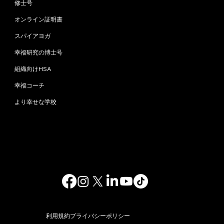
修士号
オンライン証明書
スパイアヨガ
幸福研究の博士号
組織向けHSA
幸福コーチ
より幸せな学校
お問い合わせ
info@happinessstudies.academy
住所：
ウォールストリート30番地8階
ニューヨーク
10005、ニューヨーク
アメリカ合衆国
© 2025. 無断複写・転載を禁じます。
利用規約
プライバシーポリシー