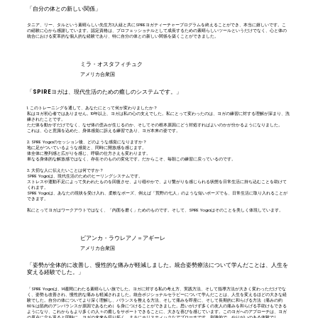
「自分の体との新しい関係」
タニア、リー、タルという素晴らしい先生方3人組と共にSPIREヨガティーチャープログラムを終えることができ、本当に嬉しいです。こ
の経験に心から感謝しています。認定資格は、プロフェッショナルとして成長するための素晴らしいツールというだけでなく、心と体の
統合における変革的な個人的な経験であり、特に自分の体との新しい関係を築くことができました。
ミラ・オスタフィチュク
アメリカ合衆国
「SPIREヨガは、現代生活のための癒しのシステムです。」
1. このトレーニングを通して、あなたにとって何が変わりましたか？
私はヨガ初心者ではありません。10年以上、ヨガは私の心の支えでした。私にとって変わったのは、ヨガの練習に対する理解が深まり、洗
練されたことです。
ただ体を動かすだけでなく、なぜ体の歪みが生じるのか、そしてその根本原因にどう対処すればよいのかが分かるようになりました。
これは、心と意識を込めた、身体感覚に訴える練習であり、ヨガ本来の姿です。
2. SPIRE Yogaのセッション後、どのような感覚になりますか？
地に足がついているような感覚と、同時に開放感を感じます。
体全体に整列感と広がりを感じ、呼吸の仕方さえも変わります。
単なる身体的な解放感ではなく、存在そのものの変化です。だからこそ、毎朝この練習に戻っているのです。
3. 大切な人に伝えたいことは何ですか？
SPIRE Yogaは、現代生活のためのヒーリングシステムです。
ストレスや運動不足によって失われたものを回復させ、より穏やかで、より繋がりを感じられる状態を日常生活に持ち込むことを助けて
くれます。
SPIRE Yogaは、あなたの現状を受け入れ、柔軟なポーズ、例えば「荒野の七人」のような短いポーズでも、日常生活に取り入れることが
できます。
私にとってヨガはワークアウトではなく、「内面を磨く」ためのものです。そして、SPIRE Yogaはそのことを美しく体現しています。
ビアンカ・ラウレアノ＝アギーレ
アメリカ合衆国
「姿勢が全体的に改善し、慢性的な痛みが軽減しました。統合姿勢療法について学んだことは、人生を
変える経験でした。」
「SPIRE Yogaは、14週間にわたる素晴らしい旅でした。ヨガに対する私の考え方、実践方法、そして指導方法が大きく変わっただけでな
く、姿勢も改善され、慢性的な痛みも軽減されました。統合ポジショナルセラピーについて学んだことは、人生を変えるほどの大きな経
験でした。自分の体についてより深く理解し、バランスを整える方法、そして痛みを即座に、そして長期的に和らげる方法（痛みの約
80%は筋肉のアンバランスが原因であるため）を身につけることができました。思いがけず多くの友人の痛みを和らげる手助けもできる
ようになり、これからもより多くの人々の癒しをサポートできることに、大きな喜びを感じています。このヨガへのアプローチは、ヨガ
の原点に立ち返ると同時に、ヨガの未来を切り拓く、まさにホリスティックなアプローチです。刺激的で、やりがいのある体験でし