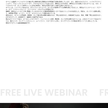
ローレンは臨床ソーシャルワークの修士号と精神分析心理療法の大学院修了証書を取得しています。また、認定ヨガセラピスト、レイキプラクティ
ショナー、アカシックレコードリーダー、アロマセラピストでもあります。30年以上ヨガを学び、25年以上ヨガを教えてきたローレンは、ヨガ、ア
ーユルヴェーダ、タントラ哲学といった古代の体系を、現代を代表する多くの偉大な師から学びました。
ローレンは、シャーマンであるルネ・ダストウォーカーとリラ・ロータスの指導の下でも研鑽を積んできました。彼女はイニシエーション・スクー
ル・オブ・ミステリーズとハイ・プリーステス・プログラムの卒業生です。
2001年、彼女はニューヨーク市に繁盛しているヨガスタジオ兼指導者養成センターであるソニックヨガを設立した。現在も、オンライン診療を通じ
て、指導者の育成、ヒーラー、コーチ、セラピストとして活動を続けている。
彼女はまた、ローレンの学術的、精神的、そして個人的な経験を融合させた「聖なる妊活ヨガ」の創始者でもある。現在、著書『聖なる妊活ヨガへ
の7つのステップ』を執筆中で、2026年に出版予定である。
熱心なサーファーであり、オーガニックガーデナー、ミュージシャン志望、陶芸家、そして夕日を愛するローレンは、人生のパートナーであるマイ
ケル、娘のジャヤ、そしてペットのジェット、ムーンライト、スターダストと共に、ロングアイランドの海辺の村モントークに暮らしている。
彼女のアカウントは@soniclaurenです。
FREE LIVE WEBINAR