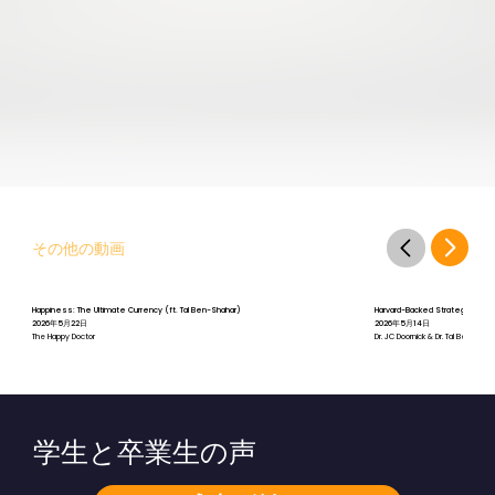
その他の動画
Happiness: The Ultimate Currency (ft. Tal Ben-Shahar)
Harvard-Backed Strategies for St
2026年5月22日
2026年5月14日
The Happy Doctor
Dr. JC Doornick & Dr. Tal Ben-Shah
学生と卒業生の声