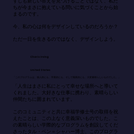
ずしも新しい答えを見つけることではなく、私た
ちが今まさに抱えている問いに気づくことから始
まるのです。

今、私の心は何をデザインしているのだろうか？

ただ一日を生きるのではなく、デザインしよう。
Charis Irving
United States
「このプログラムは、個人的にも、学業的にも、そして職業的にも、大変素晴らしいものでした。」
「人生はまさに私にとって幸せな場所へと導いて
くれました。大好きな仕事に携わり、素晴らしい
仲間たちに囲まれています。

このコミュニティと共に幸福学修士号の取得を祝
えたことは、この上なく意義深いものでした。こ
の素晴らしい学際的なプログラムを創設してくだ
さったタル・ベン＝シャハー博士、このプログラ