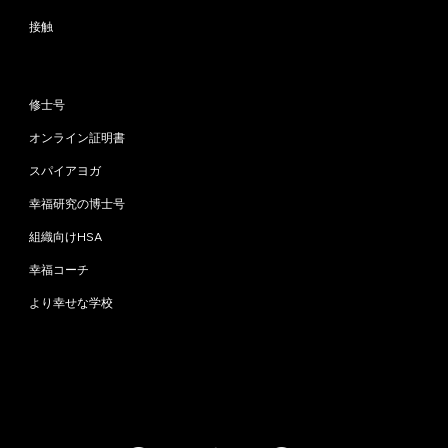
接触
プログラム
修士号
オンライン証明書
スパイアヨガ
幸福研究の博士号
組織向けHSA
幸福コーチ
より幸せな学校
お問い合わせ
info@happinessstudies.academy
住所：
ウォールストリート30番地8階
ニューヨーク
10005、ニューヨーク
アメリカ合衆国