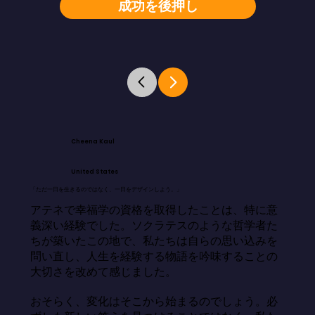
成功を後押し
Cheena Kaul
United States
「ただ一日を生きるのではなく、一日をデザインしよう。」
アテネで幸福学の資格を取得したことは、特に意
義深い経験でした。ソクラテスのような哲学者た
ちが築いたこの地で、私たちは自らの思い込みを
問い直し、人生を経験する物語を吟味することの
大切さを改めて感じました。

おそらく、変化はそこから始まるのでしょう。必