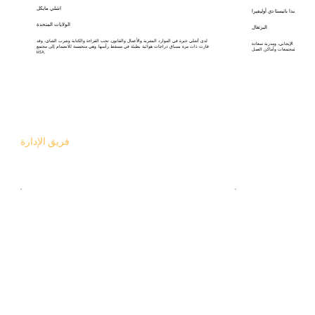
اشلي مايكل
بليندا باتيستا دي أوليفيرا
الولايات المتحدة
البرتغال
لدى آشلي خبرة في الموارد البشرية والأعمال والقانون. تحب القراءة والكتابة وشرب الشاي، وقد
علم النفس الإيجابي، ومدربة سعادة
فازت ذات مرة بسباق دراجات هوائية بطيئة في مسقط رأسها. وهي متحمسة للانضمام إلى مجتمع
HSA.
فريق الإدارة