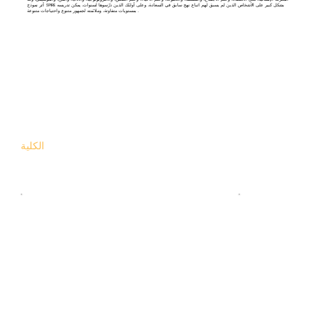
أثر نموذج SPIRE بشكل كبير على الأشخاص الذين لم يسبق لهم اتباع نهج سابق في السعادة، وعلى أولئك الذين درّسوها لسنوات. يمكن تدريسه
.
بمستويات متفاوتة، وملائمته لجمهور متنوع واحتياجات
متنوعة
الكلية