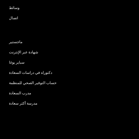
وسائط
اتصال
البرامج
ماجستير
شهادة عبر الإنترنت
سباير يوغا
دكتوراه في دراسات السعادة
حساب التوفير الصحي للمنظمة
مدرب السعادة
مدرسة أكثر سعادة
اتصل بنا
info@happinessstudies.academy
عنوان:
30 وول ستريت الطابق الثامن
نيويورك
10005، نيويورك