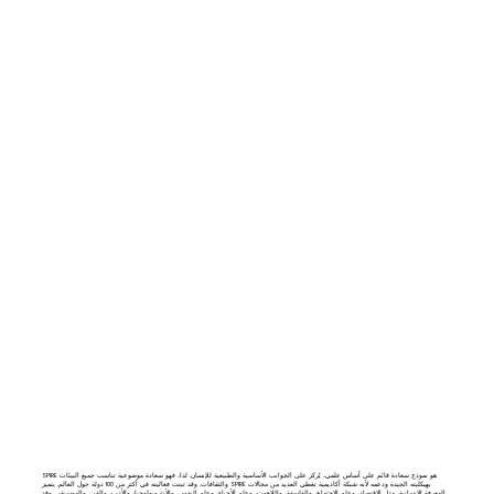
SPIRE هو نموذج سعادة قائم على أساس علمي، يُركز على الجوانب الأساسية والطبيعية للإنسان. لذا، فهو سعادة موضوعية تناسب جميع البيئات
والثقافات. وقد ثبتت فعاليته في أكثر من 100 دولة حول العالم. يتميز SPIRE بهيكليته الجيدة ودعمه لأنه شبكة أكاديمية تغطي العديد من مجالات
المعرفة الإنسانية، مثل الاقتصاد، وعلم الاجتماع، والفلسفة، واللاهوت، وعلم الأحياء، وعلم النفس، والأنثروبولوجيا، والأدب، والفن، والموسيقى.
وقد