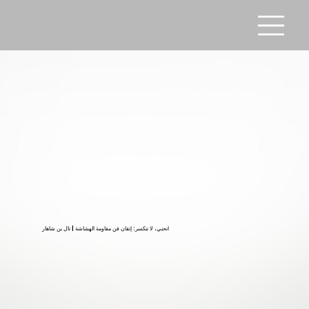
انحني، لا تنكسر: إتقان فن مقاومة الهشاشة | تال بن شاهار