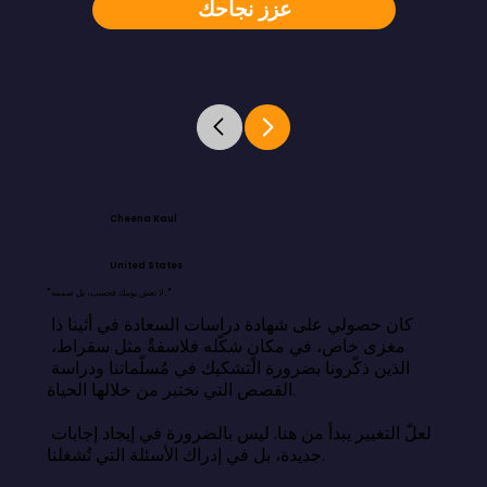
عزز نجاحك
Cheena Kaul
United States
"لا تعش يومك فحسب، بل صممه."
كان حصولي على شهادة دراسات السعادة في أثينا ذا 
مغزى خاص، في مكانٍ شكّله فلاسفةٌ مثل سقراط، 
الذين ذكّرونا بضرورة التشكيك في مُسلّماتنا ودراسة 
القصص التي نختبر من خلالها الحياة.

لعلّ التغيير يبدأ من هنا. ليس بالضرورة في إيجاد إجابات 
جديدة، بل في إدراك الأسئلة التي تُشغلنا.
