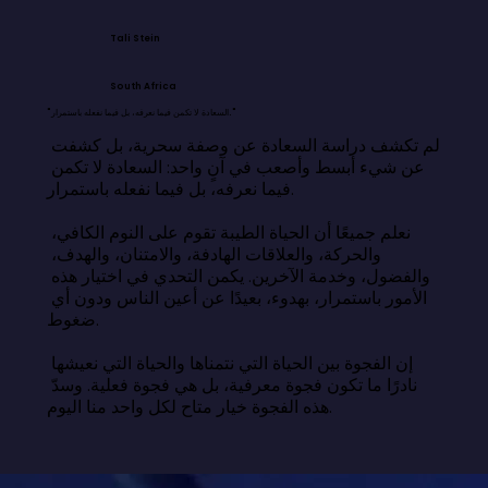
Tali Stein
South Africa
"السعادة لا تكمن فيما نعرفه، بل فيما نفعله باستمرار."
لم تكشف دراسة السعادة عن وصفة سحرية، بل كشفت 
عن شيء أبسط وأصعب في آنٍ واحد: السعادة لا تكمن 
فيما نعرفه، بل فيما نفعله باستمرار.

نعلم جميعًا أن الحياة الطيبة تقوم على النوم الكافي، 
والحركة، والعلاقات الهادفة، والامتنان، والهدف، 
والفضول، وخدمة الآخرين. يكمن التحدي في اختيار هذه 
الأمور باستمرار، بهدوء، بعيدًا عن أعين الناس ودون أي 
ضغوط.

إن الفجوة بين الحياة التي نتمناها والحياة التي نعيشها 
نادرًا ما تكون فجوة معرفية، بل هي فجوة فعلية. وسدّ 
هذه الفجوة خيار متاح لكل واحد منا اليوم.