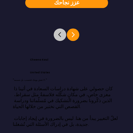
عزز نجاحك
Cheena Kaul
United States
"لا تعش يومك فحسب، بل صممه."
كان حصولي على شهادة دراسات السعادة في أثينا ذا 
مغزى خاص، في مكانٍ شكّله فلاسفةٌ مثل سقراط، 
الذين ذكّرونا بضرورة التشكيك في مُسلّماتنا ودراسة 
القصص التي نختبر من خلالها الحياة.

لعلّ التغيير يبدأ من هنا. ليس بالضرورة في إيجاد إجابات 
جديدة، بل في إدراك الأسئلة التي تُشغلنا.
