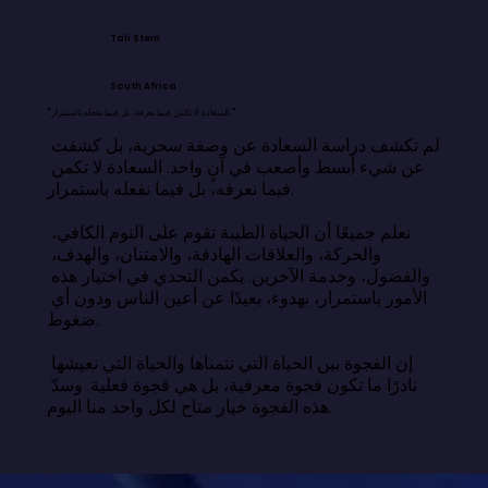
Tali Stein
South Africa
"السعادة لا تكمن فيما نعرفه، بل فيما نفعله باستمرار."
لم تكشف دراسة السعادة عن وصفة سحرية، بل كشفت 
عن شيء أبسط وأصعب في آنٍ واحد: السعادة لا تكمن 
فيما نعرفه، بل فيما نفعله باستمرار.

نعلم جميعًا أن الحياة الطيبة تقوم على النوم الكافي، 
والحركة، والعلاقات الهادفة، والامتنان، والهدف، 
والفضول، وخدمة الآخرين. يكمن التحدي في اختيار هذه 
الأمور باستمرار، بهدوء، بعيدًا عن أعين الناس ودون أي 
ضغوط.

إن الفجوة بين الحياة التي نتمناها والحياة التي نعيشها 
نادرًا ما تكون فجوة معرفية، بل هي فجوة فعلية. وسدّ 
هذه الفجوة خيار متاح لكل واحد منا اليوم.