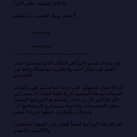
ما الذي يُصمّمه عقلي الآن؟

لا تعش يومك فحسب، بل صمّمه.
Charis Irving
United States
"لقد كان هذا البرنامج ممتعاً للغاية، على الصعيد الشخصي والأكاديمي والمهني."
لقد وجدتُ نفسي أخيراً في المكان الذي يُسعدني، حيث 
أعمل في مجالٍ أحبه، وأحظى بدعم شبكة رائعة من 
الأشخاص.

كان الاحتفال بحصولي على درجة الماجستير في دراسات 
السعادة مع هذا المجتمع تجربةً قيّمةً للغاية. أنا ممتنٌ إلى 
الأبد للدكتور تال بن شاحر لإنشائه هذا البرنامج المتميز 
متعدد التخصصات، ولجامعة سينتيناري لاستضافتها له، 
ولزملائي وأساتذتي لجعلها تجربةً لا تُنسى.

لقد كان هذا البرنامج مُمتعاً للغاية على الصعيد الشخصي 
والأكاديمي والمهني.