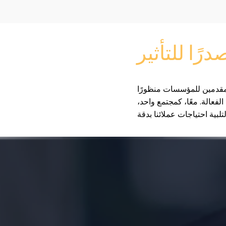
رًا للتأثير
 للتغيير، يعمل مستشارونا في 90 دولة، مقدمين للمؤسسات منظورًا
فعالة. معًا، كمجتمع واحد،