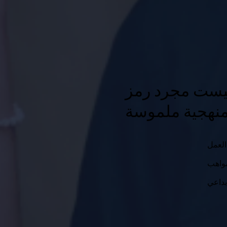
ليست مجرد رمز
العمل
واهب
بداعي