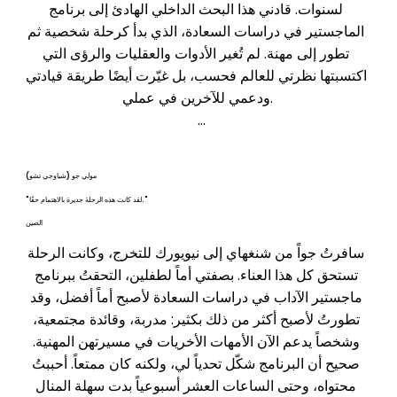
لسنوات. قادني هذا البحث الداخلي الهادئ إلى برنامج 
الماجستير في دراسات السعادة، الذي بدأ كرحلة شخصية ثم 
تطور إلى مهنة. لم تُغير الأدوات والعقليات والرؤى التي 
اكتسبتها نظرتي للعالم فحسب، بل غيّرت أيضًا طريقة قيادتي 
ودعمي للآخرين في عملي.

كان توازن البرنامج بين المرونة والتفاعل مع المجتمع والدعم 
مذهلًا. بدءًا من التفاعل مع أساتذة مثل فيبي وإنريكي وأرلين، 
مولي جو (شياوجي تشو)
وخاصةً آشلي - الذين اطلعوا على عملي وتفاعلوا معه بشغف 
"لقد كانت هذه الرحلة جديرة بالاهتمام حقًا."
- وصولًا إلى الإلهام الذي غمرني به رؤية تال وتفانيه، شعرتُ 
الصين
بأنني مرئي ومسموع ومُرتفع المعنويات طوال الوقت. 
تواصلتُ بعمق مع زملائي الطلاب، وازدادت ثقتي بنفسي، 
سافرتُ جواً من شنغهاي إلى نيويورك للتخرج، وكانت الرحلة 
ووجدتُ وضوحًا في كيفية خدمة الآخرين. كان انضمامي إلى 
تستحق كل هذا العناء. بصفتي أماً لطفلين، التحقتُ ببرنامج 
الدفعة الأولى أكثر أهمية مما كنتُ أتخيل. أشعر حقًا بأنني 
ماجستير الآداب في دراسات السعادة لأصبح أماً أفضل، وقد 
شخص أفضل وأكثر اكتمالًا بفضل هذه التجربة.
تطورتُ لأصبح أكثر من ذلك بكثير: مدربة، وقائدة مجتمعية، 
وشخصاً يدعم الآن الأمهات الأخريات في مسيرتهن المهنية. 
صحيح أن البرنامج شكّل تحدياً لي، ولكنه كان ممتعاً. أحببتُ 
محتواه، وحتى الساعات العشر أسبوعياً بدت سهلة المنال 