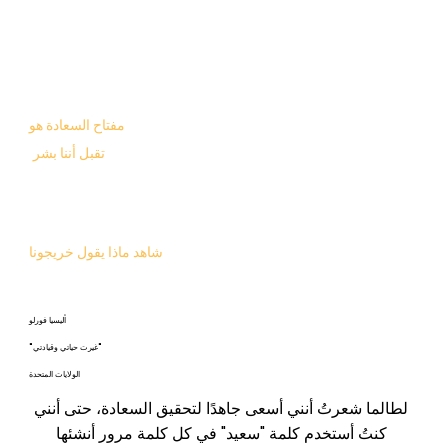
مفتاح السعادة هو
تقبل أننا بشر
شاهد ماذا يقول خريجونا
أليسيا فورلو
"غيرت حياتي وقيادتي"
الولايات المتحدة
لطالما شعرتُ أنني أسعى جاهدًا لتحقيق السعادة، حتى أنني 
كنتُ أستخدم كلمة "سعيد" في كل كلمة مرور أنشئها 