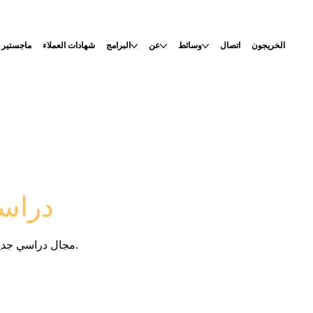
الخريجون
اتصال
وسائط
عن
البرامج
شهادات العملاء
ماجستير
دراسا
مجال دراسي جديد متعدد التخصصات مخصص لاستكشاف السعادة.