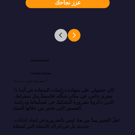
عزز نجاحك
Cheena Kaul
United States
"لا تعش يومك فحسب، بل صممه."
كان حصولي على شهادة دراسات السعادة في أثينا ذا 
مغزى خاص، في مكانٍ شكّله فلاسفةٌ مثل سقراط، 
الذين ذكّرونا بضرورة التشكيك في مُسلّماتنا ودراسة 
القصص التي نختبر من خلالها الحياة.

لعلّ التغيير يبدأ من هنا. ليس بالضرورة في إيجاد إجابات 
جديدة، بل في إدراك الأسئلة التي تُشغلنا.
