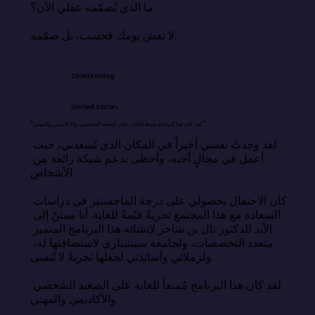
ما الذي يُصمّمه عقلي الآن؟

لا تعش يومك فحسب، بل صمّمه.
Charis Irving
United States
"لقد كان هذا البرنامج ممتعاً للغاية، على الصعيد الشخصي والأكاديمي والمهني."
لقد وجدتُ نفسي أخيراً في المكان الذي يُسعدني، حيث 
أعمل في مجالٍ أحبه، وأحظى بدعم شبكة رائعة من 
الأشخاص.

كان الاحتفال بحصولي على درجة الماجستير في دراسات 
السعادة مع هذا المجتمع تجربةً قيّمةً للغاية. أنا ممتنٌ إلى 
الأبد للدكتور تال بن شاحر لإنشائه هذا البرنامج المتميز 
متعدد التخصصات، ولجامعة سينتيناري لاستضافتها له، 
ولزملائي وأساتذتي لجعلها تجربةً لا تُنسى.

لقد كان هذا البرنامج مُمتعاً للغاية على الصعيد الشخصي 
والأكاديمي والمهني.