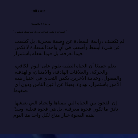
Tali Stein
South Africa
"السعادة لا تكمن فيما نعرفه، بل فيما نفعله باستمرار."
لم تكشف دراسة السعادة عن وصفة سحرية، بل كشفت 
عن شيء أبسط وأصعب في آنٍ واحد: السعادة لا تكمن 
فيما نعرفه، بل فيما نفعله باستمرار.

نعلم جميعًا أن الحياة الطيبة تقوم على النوم الكافي، 
والحركة، والعلاقات الهادفة، والامتنان، والهدف، 
والفضول، وخدمة الآخرين. يكمن التحدي في اختيار هذه 
الأمور باستمرار، بهدوء، بعيدًا عن أعين الناس ودون أي 
ضغوط.

إن الفجوة بين الحياة التي نتمناها والحياة التي نعيشها 
نادرًا ما تكون فجوة معرفية، بل هي فجوة فعلية. وسدّ 
هذه الفجوة خيار متاح لكل واحد منا اليوم.