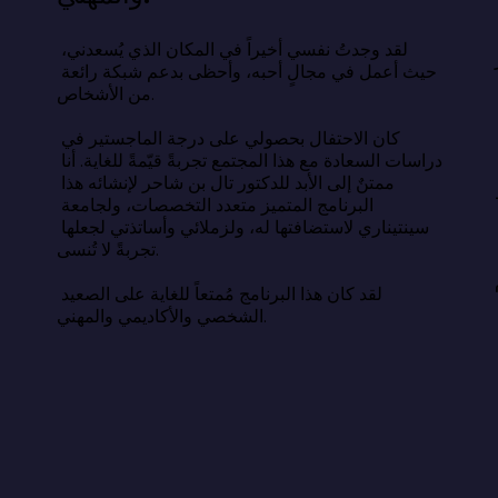
اسة السعادة عن وصفة سحرية، بل 
ء أبسط وأصعب في آنٍ واحد: السعادة 
لقد وجدتُ نفسي أخيراً في المكان الذي يُسعدني، 
حيث أعمل في مجالٍ أحبه، وأحظى بدعم شبكة رائعة 
من الأشخاص.

أن الحياة الطيبة تقوم على النوم الكافي، 
لعلاقات الهادفة، والامتنان، والهدف، 
كان الاحتفال بحصولي على درجة الماجستير في 
دمة الآخرين. يكمن التحدي في اختيار 
دراسات السعادة مع هذا المجتمع تجربةً قيّمةً للغاية. أنا 
استمرار، بهدوء، بعيدًا عن أعين الناس 
ممتنٌ إلى الأبد للدكتور تال بن شاحر لإنشائه هذا 
البرنامج المتميز متعدد التخصصات، ولجامعة 
سينتيناري لاستضافتها له، ولزملائي وأساتذتي لجعلها 
 الحياة التي نتمناها والحياة التي نعيشها 
تجربةً لا تُنسى.

ون فجوة معرفية، بل هي فجوة فعلية. وسدّ 
لقد كان هذا البرنامج مُمتعاً للغاية على الصعيد 
الشخصي والأكاديمي والمهني.