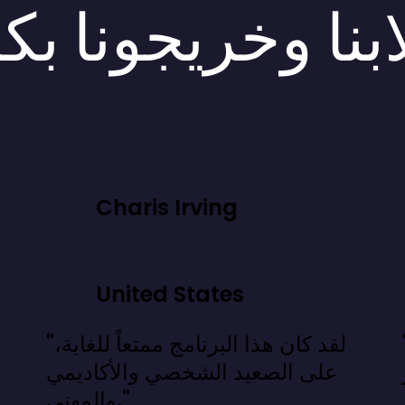
بنا وخريجونا بك
Charis Irving
United States
 نعرفه، بل
"لقد كان هذا البرنامج ممتعاً للغاية،
على الصعيد الشخصي والأكاديمي
والمهني."