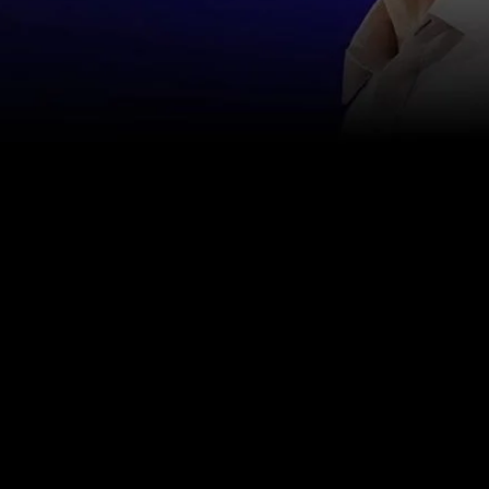
اتصل بنا
info@happinessstudies.academy
عنوان:
30 وول ستريت الطابق الثامن