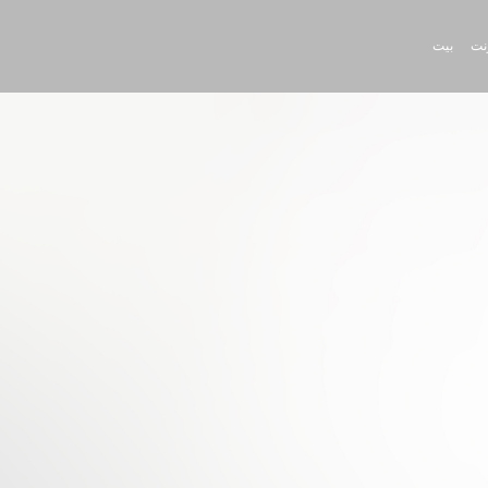
رنت
بيت