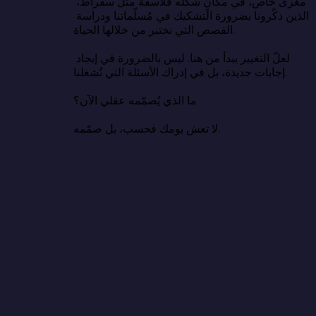
مغزى خاص، في مكانٍ شكّله فلاسفةٌ مثل سقراط، 
الذين ذكّرونا بضرورة التشكيك في مُسلّماتنا ودراسة 
القصص التي نختبر من خلالها الحياة.

لعلّ التغيير يبدأ من هنا. ليس بالضرورة في إيجاد 
إجابات جديدة، بل في إدراك الأسئلة التي تُشغلنا.

ما الذي يُصمّمه عقلي الآن؟

لا تعش يومك فحسب، بل صمّمه.