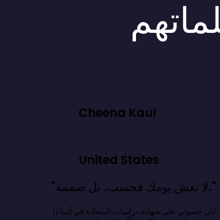
لماتهم
Cheena Kaul
United States
"لا تعش يومك فحسب، بل صممه."
كان حصولي على شهادة دراسات السعادة في أثينا ذا 