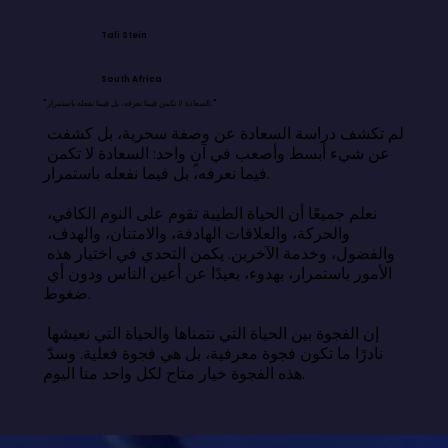
Tali Stein
South Africa
"السعادة لا تكمن فيما نعرفه، بل فيما نفعله باستمرار."
لم تكشف دراسة السعادة عن وصفة سحرية، بل كشفت 
عن شيء أبسط وأصعب في آنٍ واحد: السعادة لا تكمن 
فيما نعرفه، بل فيما نفعله باستمرار.

نعلم جميعًا أن الحياة الطيبة تقوم على النوم الكافي، 
والحركة، والعلاقات الهادفة، والامتنان، والهدف، 
والفضول، وخدمة الآخرين. يكمن التحدي في اختيار هذه 
الأمور باستمرار، بهدوء، بعيدًا عن أعين الناس ودون أي 
ضغوط.

إن الفجوة بين الحياة التي نتمناها والحياة التي نعيشها 
نادرًا ما تكون فجوة معرفية، بل هي فجوة فعلية. وسدّ 
هذه الفجوة خيار متاح لكل واحد منا اليوم.