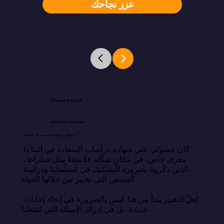
عزز نجاحك
Cheena Kaul
United States
"لا تعش يومك فحسب، بل صممه."
كان حصولي على شهادة دراسات السعادة في أثينا ذا 
مغزى خاص، في مكانٍ شكّله فلاسفةٌ مثل سقراط، 
الذين ذكّرونا بضرورة التشكيك في مُسلّماتنا ودراسة 
القصص التي نختبر من خلالها الحياة.

لعلّ التغيير يبدأ من هنا. ليس بالضرورة في إيجاد إجابات 
جديدة، بل في إدراك الأسئلة التي تُشغلنا.
