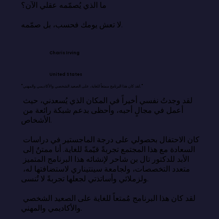
ما الذي يُصمّمه عقلي الآن؟

لا تعش يومك فحسب، بل صمّمه.
Charis Irving
United States
"لقد كان هذا البرنامج ممتعاً للغاية، على الصعيد الشخصي والأكاديمي والمهني."
لقد وجدتُ نفسي أخيراً في المكان الذي يُسعدني، حيث 
أعمل في مجالٍ أحبه، وأحظى بدعم شبكة رائعة من 
الأشخاص.

كان الاحتفال بحصولي على درجة الماجستير في دراسات 
السعادة مع هذا المجتمع تجربةً قيّمةً للغاية. أنا ممتنٌ إلى 
الأبد للدكتور تال بن شاحر لإنشائه هذا البرنامج المتميز 
متعدد التخصصات، ولجامعة سينتيناري لاستضافتها له، 
ولزملائي وأساتذتي لجعلها تجربةً لا تُنسى.

لقد كان هذا البرنامج مُمتعاً للغاية على الصعيد الشخصي 
والأكاديمي والمهني.