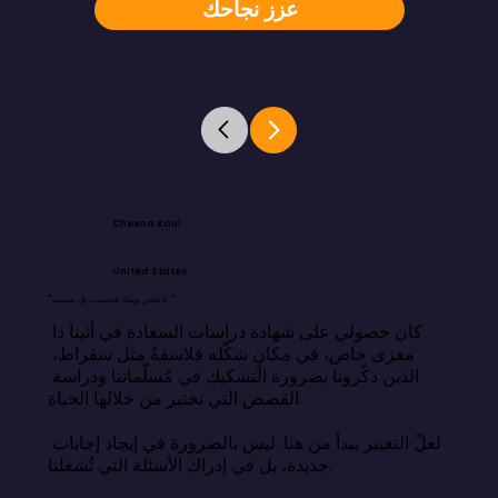
عزز نجاحك
Cheena Kaul
United States
"لا تعش يومك فحسب، بل صممه."
كان حصولي على شهادة دراسات السعادة في أثينا ذا 
مغزى خاص، في مكانٍ شكّله فلاسفةٌ مثل سقراط، 
الذين ذكّرونا بضرورة التشكيك في مُسلّماتنا ودراسة 
القصص التي نختبر من خلالها الحياة.

لعلّ التغيير يبدأ من هنا. ليس بالضرورة في إيجاد إجابات 
جديدة، بل في إدراك الأسئلة التي تُشغلنا.
