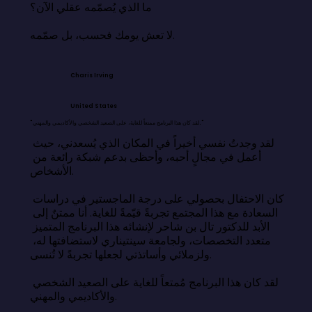
ما الذي يُصمّمه عقلي الآن؟

لا تعش يومك فحسب، بل صمّمه.
Charis Irving
United States
"لقد كان هذا البرنامج ممتعاً للغاية، على الصعيد الشخصي والأكاديمي والمهني."
لقد وجدتُ نفسي أخيراً في المكان الذي يُسعدني، حيث 
أعمل في مجالٍ أحبه، وأحظى بدعم شبكة رائعة من 
الأشخاص.

كان الاحتفال بحصولي على درجة الماجستير في دراسات 
السعادة مع هذا المجتمع تجربةً قيّمةً للغاية. أنا ممتنٌ إلى 
الأبد للدكتور تال بن شاحر لإنشائه هذا البرنامج المتميز 
متعدد التخصصات، ولجامعة سينتيناري لاستضافتها له، 
ولزملائي وأساتذتي لجعلها تجربةً لا تُنسى.

لقد كان هذا البرنامج مُمتعاً للغاية على الصعيد الشخصي 
والأكاديمي والمهني.