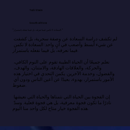
Tali Stein
South Africa
"السعادة لا تكمن فيما نعرفه، بل فيما نفعله باستمرار."
لم تكشف دراسة السعادة عن وصفة سحرية، بل كشفت 
عن شيء أبسط وأصعب في آنٍ واحد: السعادة لا تكمن 
فيما نعرفه، بل فيما نفعله باستمرار.

نعلم جميعًا أن الحياة الطيبة تقوم على النوم الكافي، 
والحركة، والعلاقات الهادفة، والامتنان، والهدف، 
والفضول، وخدمة الآخرين. يكمن التحدي في اختيار هذه 
الأمور باستمرار، بهدوء، بعيدًا عن أعين الناس ودون أي 
ضغوط.

إن الفجوة بين الحياة التي نتمناها والحياة التي نعيشها 
نادرًا ما تكون فجوة معرفية، بل هي فجوة فعلية. وسدّ 
هذه الفجوة خيار متاح لكل واحد منا اليوم.