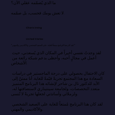
ما الذي يُصمّمه عقلي الآن؟

لا تعش يومك فحسب، بل صمّمه.
Charis Irving
United States
"لقد كان هذا البرنامج ممتعاً للغاية، على الصعيد الشخصي والأكاديمي والمهني."
لقد وجدتُ نفسي أخيراً في المكان الذي يُسعدني، حيث 
أعمل في مجالٍ أحبه، وأحظى بدعم شبكة رائعة من 
الأشخاص.

كان الاحتفال بحصولي على درجة الماجستير في دراسات 
السعادة مع هذا المجتمع تجربةً قيّمةً للغاية. أنا ممتنٌ إلى 
الأبد للدكتور تال بن شاحر لإنشائه هذا البرنامج المتميز 
متعدد التخصصات، ولجامعة سينتيناري لاستضافتها له، 
ولزملائي وأساتذتي لجعلها تجربةً لا تُنسى.

لقد كان هذا البرنامج مُمتعاً للغاية على الصعيد الشخصي 
والأكاديمي والمهني.