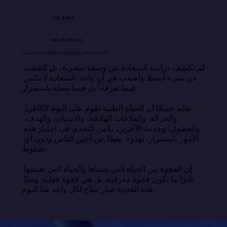
Tali Stein
South Africa
"السعادة لا تكمن فيما نعرفه، بل فيما نفعله باستمرار."
لم تكشف دراسة السعادة عن وصفة سحرية، بل كشفت 
عن شيء أبسط وأصعب في آنٍ واحد: السعادة لا تكمن 
فيما نعرفه، بل فيما نفعله باستمرار.

نعلم جميعًا أن الحياة الطيبة تقوم على النوم الكافي، 
والحركة، والعلاقات الهادفة، والامتنان، والهدف، 
والفضول، وخدمة الآخرين. يكمن التحدي في اختيار هذه 
الأمور باستمرار، بهدوء، بعيدًا عن أعين الناس ودون أي 
ضغوط.

إن الفجوة بين الحياة التي نتمناها والحياة التي نعيشها 
نادرًا ما تكون فجوة معرفية، بل هي فجوة فعلية. وسدّ 
هذه الفجوة خيار متاح لكل واحد منا اليوم.