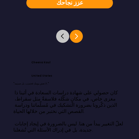
عزز نجاحك
Cheena Kaul
United States
"لا تعش يومك فحسب، بل صممه."
كان حصولي على شهادة دراسات السعادة في أثينا ذا 
مغزى خاص، في مكانٍ شكّله فلاسفةٌ مثل سقراط، 
الذين ذكّرونا بضرورة التشكيك في مُسلّماتنا ودراسة 
القصص التي نختبر من خلالها الحياة.

لعلّ التغيير يبدأ من هنا. ليس بالضرورة في إيجاد إجابات 
جديدة، بل في إدراك الأسئلة التي تُشغلنا.
