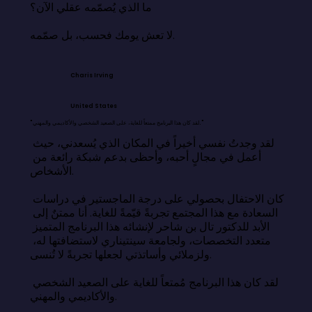
ما الذي يُصمّمه عقلي الآن؟

لا تعش يومك فحسب، بل صمّمه.
Charis Irving
United States
"لقد كان هذا البرنامج ممتعاً للغاية، على الصعيد الشخصي والأكاديمي والمهني."
لقد وجدتُ نفسي أخيراً في المكان الذي يُسعدني، حيث 
أعمل في مجالٍ أحبه، وأحظى بدعم شبكة رائعة من 
الأشخاص.

كان الاحتفال بحصولي على درجة الماجستير في دراسات 
السعادة مع هذا المجتمع تجربةً قيّمةً للغاية. أنا ممتنٌ إلى 
الأبد للدكتور تال بن شاحر لإنشائه هذا البرنامج المتميز 
متعدد التخصصات، ولجامعة سينتيناري لاستضافتها له، 
ولزملائي وأساتذتي لجعلها تجربةً لا تُنسى.

لقد كان هذا البرنامج مُمتعاً للغاية على الصعيد الشخصي 
والأكاديمي والمهني.