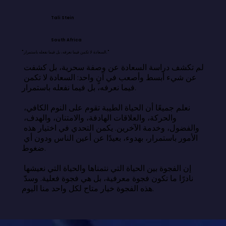
Tali Stein
South Africa
"السعادة لا تكمن فيما نعرفه، بل فيما نفعله باستمرار."
لم تكشف دراسة السعادة عن وصفة سحرية، بل كشفت 
عن شيء أبسط وأصعب في آنٍ واحد: السعادة لا تكمن 
فيما نعرفه، بل فيما نفعله باستمرار.

نعلم جميعًا أن الحياة الطيبة تقوم على النوم الكافي، 
والحركة، والعلاقات الهادفة، والامتنان، والهدف، 
والفضول، وخدمة الآخرين. يكمن التحدي في اختيار هذه 
الأمور باستمرار، بهدوء، بعيدًا عن أعين الناس ودون أي 
ضغوط.

إن الفجوة بين الحياة التي نتمناها والحياة التي نعيشها 
نادرًا ما تكون فجوة معرفية، بل هي فجوة فعلية. وسدّ 
هذه الفجوة خيار متاح لكل واحد منا اليوم.