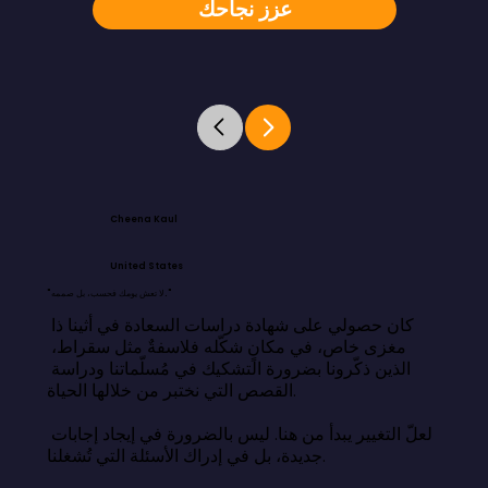
عزز نجاحك
Cheena Kaul
United States
"لا تعش يومك فحسب، بل صممه."
كان حصولي على شهادة دراسات السعادة في أثينا ذا 
مغزى خاص، في مكانٍ شكّله فلاسفةٌ مثل سقراط، 
الذين ذكّرونا بضرورة التشكيك في مُسلّماتنا ودراسة 
القصص التي نختبر من خلالها الحياة.

لعلّ التغيير يبدأ من هنا. ليس بالضرورة في إيجاد إجابات 
جديدة، بل في إدراك الأسئلة التي تُشغلنا.
