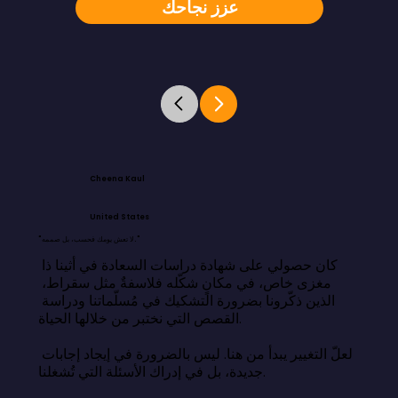
عزز نجاحك
Cheena Kaul
United States
"لا تعش يومك فحسب، بل صممه."
كان حصولي على شهادة دراسات السعادة في أثينا ذا 
مغزى خاص، في مكانٍ شكّله فلاسفةٌ مثل سقراط، 
الذين ذكّرونا بضرورة التشكيك في مُسلّماتنا ودراسة 
القصص التي نختبر من خلالها الحياة.

لعلّ التغيير يبدأ من هنا. ليس بالضرورة في إيجاد إجابات 
جديدة، بل في إدراك الأسئلة التي تُشغلنا.
