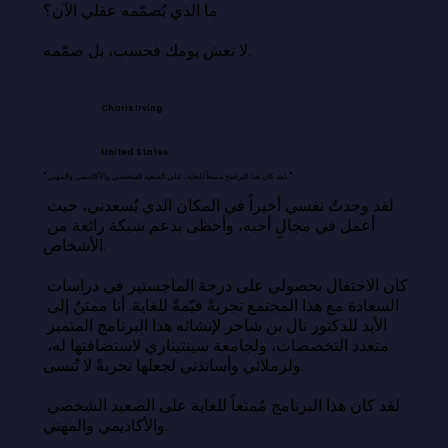
ما الذي يُصمّمه عقلي الآن؟

لا تعش يومك فحسب، بل صمّمه.
Charis Irving
United States
"لقد كان هذا البرنامج ممتعاً للغاية، على الصعيد الشخصي والأكاديمي والمهني."
لقد وجدتُ نفسي أخيراً في المكان الذي يُسعدني، حيث 
أعمل في مجالٍ أحبه، وأحظى بدعم شبكة رائعة من 
الأشخاص.

كان الاحتفال بحصولي على درجة الماجستير في دراسات 
السعادة مع هذا المجتمع تجربةً قيّمةً للغاية. أنا ممتنٌ إلى 
الأبد للدكتور تال بن شاحر لإنشائه هذا البرنامج المتميز 
متعدد التخصصات، ولجامعة سينتيناري لاستضافتها له، 
ولزملائي وأساتذتي لجعلها تجربةً لا تُنسى.

لقد كان هذا البرنامج مُمتعاً للغاية على الصعيد الشخصي 
والأكاديمي والمهني.