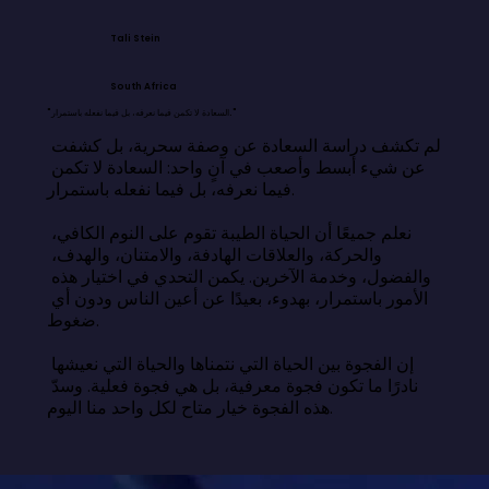
Tali Stein
South Africa
"السعادة لا تكمن فيما نعرفه، بل فيما نفعله باستمرار."
لم تكشف دراسة السعادة عن وصفة سحرية، بل كشفت 
عن شيء أبسط وأصعب في آنٍ واحد: السعادة لا تكمن 
فيما نعرفه، بل فيما نفعله باستمرار.

نعلم جميعًا أن الحياة الطيبة تقوم على النوم الكافي، 
والحركة، والعلاقات الهادفة، والامتنان، والهدف، 
والفضول، وخدمة الآخرين. يكمن التحدي في اختيار هذه 
الأمور باستمرار، بهدوء، بعيدًا عن أعين الناس ودون أي 
ضغوط.

إن الفجوة بين الحياة التي نتمناها والحياة التي نعيشها 
نادرًا ما تكون فجوة معرفية، بل هي فجوة فعلية. وسدّ 
هذه الفجوة خيار متاح لكل واحد منا اليوم.