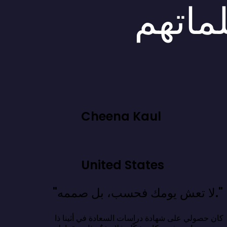
لماتهم
Cheena Kaul
United States
"لا تعش يومك فحسب، بل صممه."
كان حصولي على شهادة دراسات السعادة في أثينا ذا 