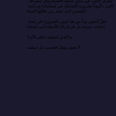
مغزى خاص، في مكانٍ شكّله فلاسفةٌ مثل سقراط، 
الذين ذكّرونا بضرورة التشكيك في مُسلّماتنا ودراسة 
القصص التي نختبر من خلالها الحياة.

لعلّ التغيير يبدأ من هنا. ليس بالضرورة في إيجاد 
إجابات جديدة، بل في إدراك الأسئلة التي تُشغلنا.

ما الذي يُصمّمه عقلي الآن؟

لا تعش يومك فحسب، بل صمّمه.