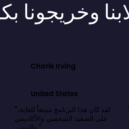
بنا وخريجونا بك
Charis Irving
United States
 نعرفه، بل
"لقد كان هذا البرنامج ممتعاً للغاية،
على الصعيد الشخصي والأكاديمي
والمهني."