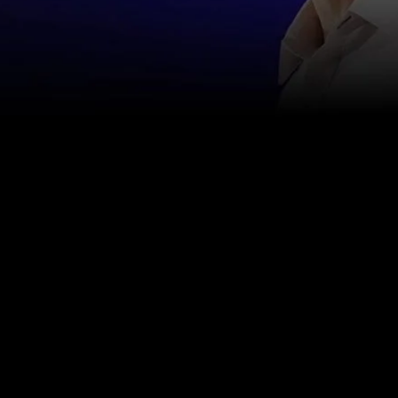
اتصل بنا
info@happinessstudies.academy
عنوان:
30 وول ستريت الطابق الثامن