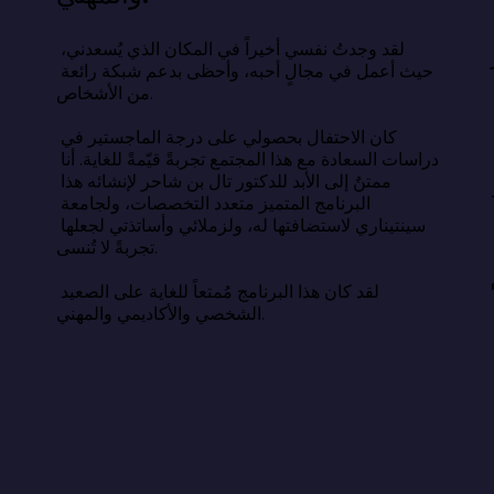
اسة السعادة عن وصفة سحرية، بل 
ء أبسط وأصعب في آنٍ واحد: السعادة 
لقد وجدتُ نفسي أخيراً في المكان الذي يُسعدني، 
حيث أعمل في مجالٍ أحبه، وأحظى بدعم شبكة رائعة 
من الأشخاص.

أن الحياة الطيبة تقوم على النوم الكافي، 
لعلاقات الهادفة، والامتنان، والهدف، 
كان الاحتفال بحصولي على درجة الماجستير في 
دمة الآخرين. يكمن التحدي في اختيار 
دراسات السعادة مع هذا المجتمع تجربةً قيّمةً للغاية. أنا 
استمرار، بهدوء، بعيدًا عن أعين الناس 
ممتنٌ إلى الأبد للدكتور تال بن شاحر لإنشائه هذا 
البرنامج المتميز متعدد التخصصات، ولجامعة 
سينتيناري لاستضافتها له، ولزملائي وأساتذتي لجعلها 
 الحياة التي نتمناها والحياة التي نعيشها 
تجربةً لا تُنسى.

ون فجوة معرفية، بل هي فجوة فعلية. وسدّ 
لقد كان هذا البرنامج مُمتعاً للغاية على الصعيد 
الشخصي والأكاديمي والمهني.