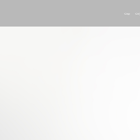
رنت
بيت