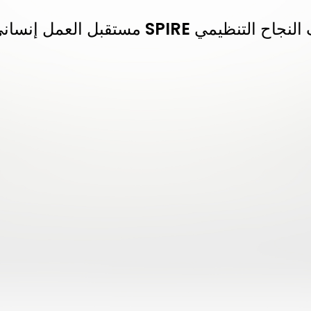
ني: كيف يُعيد نموذج SPIRE تعريف النجاح التنظيمي