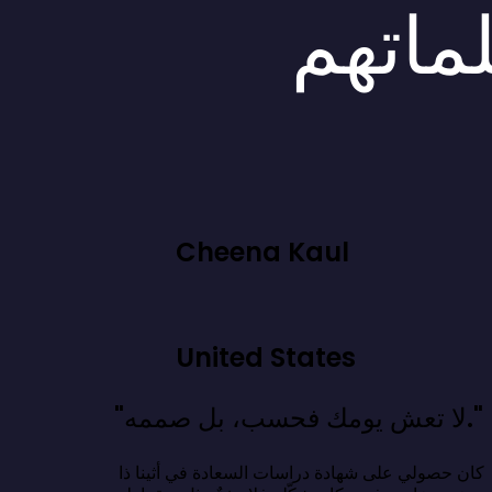
لماتهم
Cheena Kaul
United States
"لا تعش يومك فحسب، بل صممه."
كان حصولي على شهادة دراسات السعادة في أثينا ذا 