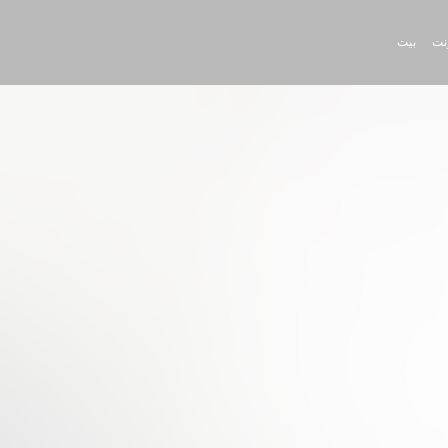
رنت
بيت