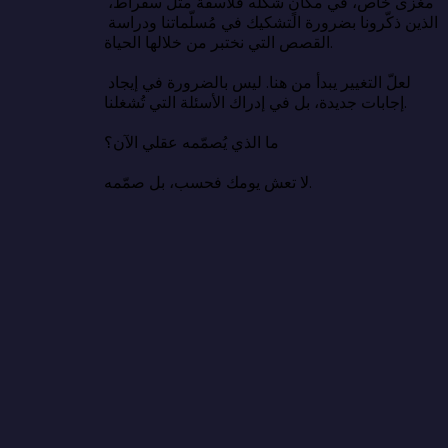
مغزى خاص، في مكانٍ شكّله فلاسفةٌ مثل سقراط، 
الذين ذكّرونا بضرورة التشكيك في مُسلّماتنا ودراسة 
القصص التي نختبر من خلالها الحياة.

لعلّ التغيير يبدأ من هنا. ليس بالضرورة في إيجاد 
إجابات جديدة، بل في إدراك الأسئلة التي تُشغلنا.

ما الذي يُصمّمه عقلي الآن؟

لا تعش يومك فحسب، بل صمّمه.