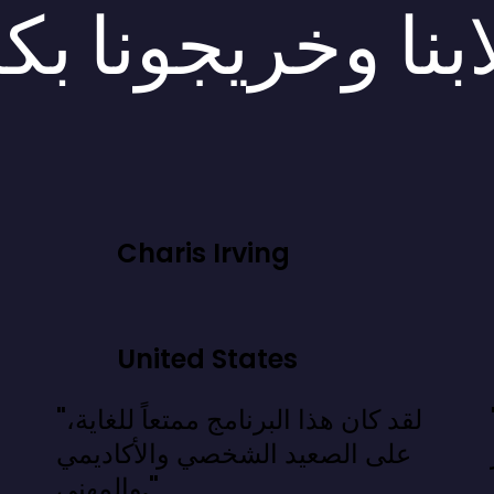
بنا وخريجونا بك
Charis Irving
United States
 نعرفه، بل
"لقد كان هذا البرنامج ممتعاً للغاية،
على الصعيد الشخصي والأكاديمي
والمهني."