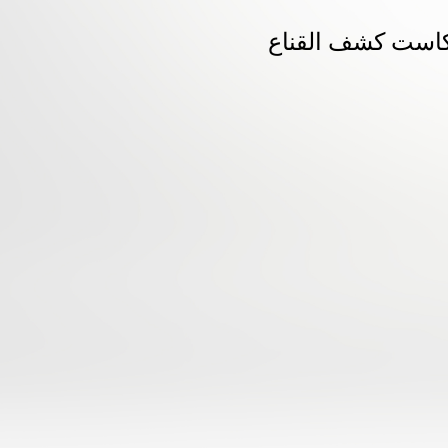
كاست كشف القناع