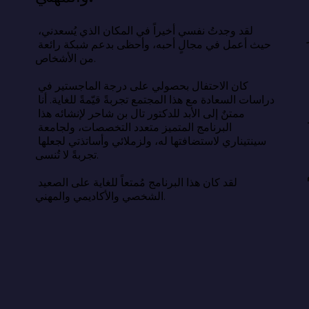
اسة السعادة عن وصفة سحرية، بل 
ء أبسط وأصعب في آنٍ واحد: السعادة 
لقد وجدتُ نفسي أخيراً في المكان الذي يُسعدني، 
حيث أعمل في مجالٍ أحبه، وأحظى بدعم شبكة رائعة 
من الأشخاص.

أن الحياة الطيبة تقوم على النوم الكافي، 
لعلاقات الهادفة، والامتنان، والهدف، 
كان الاحتفال بحصولي على درجة الماجستير في 
دمة الآخرين. يكمن التحدي في اختيار 
دراسات السعادة مع هذا المجتمع تجربةً قيّمةً للغاية. أنا 
استمرار، بهدوء، بعيدًا عن أعين الناس 
ممتنٌ إلى الأبد للدكتور تال بن شاحر لإنشائه هذا 
البرنامج المتميز متعدد التخصصات، ولجامعة 
سينتيناري لاستضافتها له، ولزملائي وأساتذتي لجعلها 
 الحياة التي نتمناها والحياة التي نعيشها 
تجربةً لا تُنسى.

ون فجوة معرفية، بل هي فجوة فعلية. وسدّ 
لقد كان هذا البرنامج مُمتعاً للغاية على الصعيد 
الشخصي والأكاديمي والمهني.