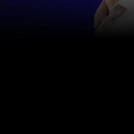
اتصل بنا
info@happinessstudies.academy
عنوان:
30 وول ستريت الطابق الثامن