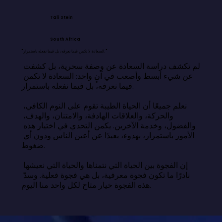
Tali Stein
South Africa
"السعادة لا تكمن فيما نعرفه، بل فيما نفعله باستمرار."
لم تكشف دراسة السعادة عن وصفة سحرية، بل كشفت 
عن شيء أبسط وأصعب في آنٍ واحد: السعادة لا تكمن 
فيما نعرفه، بل فيما نفعله باستمرار.

نعلم جميعًا أن الحياة الطيبة تقوم على النوم الكافي، 
والحركة، والعلاقات الهادفة، والامتنان، والهدف، 
والفضول، وخدمة الآخرين. يكمن التحدي في اختيار هذه 
الأمور باستمرار، بهدوء، بعيدًا عن أعين الناس ودون أي 
ضغوط.

إن الفجوة بين الحياة التي نتمناها والحياة التي نعيشها 
نادرًا ما تكون فجوة معرفية، بل هي فجوة فعلية. وسدّ 
هذه الفجوة خيار متاح لكل واحد منا اليوم.