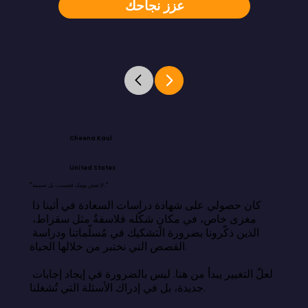
عزز نجاحك
Cheena Kaul
United States
"لا تعش يومك فحسب، بل صممه."
كان حصولي على شهادة دراسات السعادة في أثينا ذا 
مغزى خاص، في مكانٍ شكّله فلاسفةٌ مثل سقراط، 
الذين ذكّرونا بضرورة التشكيك في مُسلّماتنا ودراسة 
القصص التي نختبر من خلالها الحياة.

لعلّ التغيير يبدأ من هنا. ليس بالضرورة في إيجاد إجابات 
جديدة، بل في إدراك الأسئلة التي تُشغلنا.
