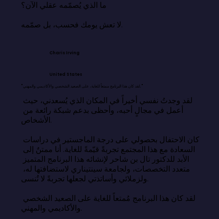
ما الذي يُصمّمه عقلي الآن؟

لا تعش يومك فحسب، بل صمّمه.
Charis Irving
United States
"لقد كان هذا البرنامج ممتعاً للغاية، على الصعيد الشخصي والأكاديمي والمهني."
لقد وجدتُ نفسي أخيراً في المكان الذي يُسعدني، حيث 
أعمل في مجالٍ أحبه، وأحظى بدعم شبكة رائعة من 
الأشخاص.

كان الاحتفال بحصولي على درجة الماجستير في دراسات 
السعادة مع هذا المجتمع تجربةً قيّمةً للغاية. أنا ممتنٌ إلى 
الأبد للدكتور تال بن شاحر لإنشائه هذا البرنامج المتميز 
متعدد التخصصات، ولجامعة سينتيناري لاستضافتها له، 
ولزملائي وأساتذتي لجعلها تجربةً لا تُنسى.

لقد كان هذا البرنامج مُمتعاً للغاية على الصعيد الشخصي 
والأكاديمي والمهني.