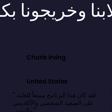
بنا وخريجونا بك
Charis Irving
United States
 نعرفه، بل
"لقد كان هذا البرنامج ممتعاً للغاية،
على الصعيد الشخصي والأكاديمي
والمهني."