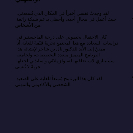
اسة السعادة عن وصفة سحرية، بل 
ء أبسط وأصعب في آنٍ واحد: السعادة 
لقد وجدتُ نفسي أخيراً في المكان الذي يُسعدني، 
حيث أعمل في مجالٍ أحبه، وأحظى بدعم شبكة رائعة 
من الأشخاص.

أن الحياة الطيبة تقوم على النوم الكافي، 
لعلاقات الهادفة، والامتنان، والهدف، 
كان الاحتفال بحصولي على درجة الماجستير في 
دمة الآخرين. يكمن التحدي في اختيار 
دراسات السعادة مع هذا المجتمع تجربةً قيّمةً للغاية. أنا 
استمرار، بهدوء، بعيدًا عن أعين الناس 
ممتنٌ إلى الأبد للدكتور تال بن شاحر لإنشائه هذا 
البرنامج المتميز متعدد التخصصات، ولجامعة 
سينتيناري لاستضافتها له، ولزملائي وأساتذتي لجعلها 
 الحياة التي نتمناها والحياة التي نعيشها 
تجربةً لا تُنسى.

ون فجوة معرفية، بل هي فجوة فعلية. وسدّ 
لقد كان هذا البرنامج مُمتعاً للغاية على الصعيد 
الشخصي والأكاديمي والمهني.