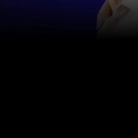
اتصل بنا
info@happinessstudies.academy
عنوان:
30 وول ستريت الطابق الثامن