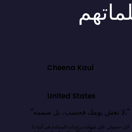
لماتهم
Cheena Kaul
United States
"لا تعش يومك فحسب، بل صممه."
كان حصولي على شهادة دراسات السعادة في أثينا ذا 