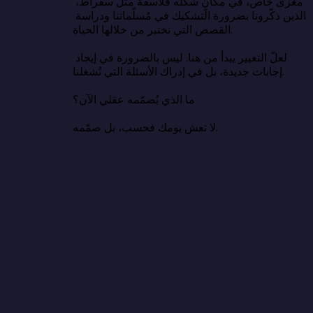
مغزى خاص، في مكانٍ شكّله فلاسفةٌ مثل سقراط، 
الذين ذكّرونا بضرورة التشكيك في مُسلّماتنا ودراسة 
القصص التي نختبر من خلالها الحياة.

لعلّ التغيير يبدأ من هنا. ليس بالضرورة في إيجاد 
إجابات جديدة، بل في إدراك الأسئلة التي تُشغلنا.

ما الذي يُصمّمه عقلي الآن؟

لا تعش يومك فحسب، بل صمّمه.