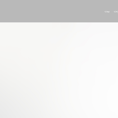
رنت
بيت