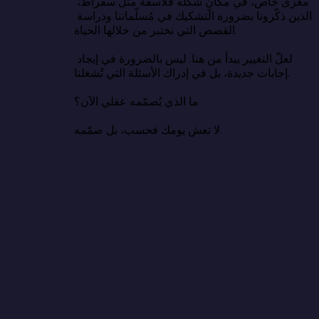
مغزى خاص، في مكانٍ شكّله فلاسفةٌ مثل سقراط، 
الذين ذكّرونا بضرورة التشكيك في مُسلّماتنا ودراسة 
القصص التي نختبر من خلالها الحياة.

لعلّ التغيير يبدأ من هنا. ليس بالضرورة في إيجاد 
إجابات جديدة، بل في إدراك الأسئلة التي تُشغلنا.

ما الذي يُصمّمه عقلي الآن؟

لا تعش يومك فحسب، بل صمّمه.