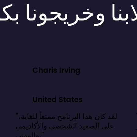
بنا وخريجونا بك
Charis Irving
United States
 نعرفه، بل
"لقد كان هذا البرنامج ممتعاً للغاية،
على الصعيد الشخصي والأكاديمي
والمهني."