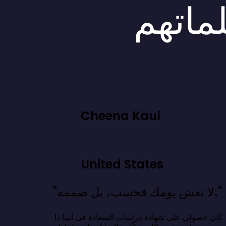
لماتهم
Cheena Kaul
United States
"لا تعش يومك فحسب، بل صممه."
كان حصولي على شهادة دراسات السعادة في أثينا ذا 