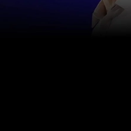
اتصل بنا
info@happinessstudies.academy
عنوان:
30 وول ستريت الطابق الثامن