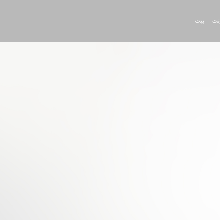
رنت
بيت