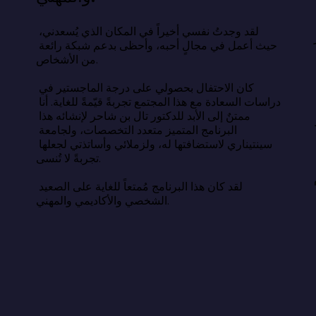
اسة السعادة عن وصفة سحرية، بل 
ء أبسط وأصعب في آنٍ واحد: السعادة 
لقد وجدتُ نفسي أخيراً في المكان الذي يُسعدني، 
حيث أعمل في مجالٍ أحبه، وأحظى بدعم شبكة رائعة 
من الأشخاص.

أن الحياة الطيبة تقوم على النوم الكافي، 
لعلاقات الهادفة، والامتنان، والهدف، 
كان الاحتفال بحصولي على درجة الماجستير في 
دمة الآخرين. يكمن التحدي في اختيار 
دراسات السعادة مع هذا المجتمع تجربةً قيّمةً للغاية. أنا 
استمرار، بهدوء، بعيدًا عن أعين الناس 
ممتنٌ إلى الأبد للدكتور تال بن شاحر لإنشائه هذا 
البرنامج المتميز متعدد التخصصات، ولجامعة 
سينتيناري لاستضافتها له، ولزملائي وأساتذتي لجعلها 
 الحياة التي نتمناها والحياة التي نعيشها 
تجربةً لا تُنسى.

ون فجوة معرفية، بل هي فجوة فعلية. وسدّ 
لقد كان هذا البرنامج مُمتعاً للغاية على الصعيد 
الشخصي والأكاديمي والمهني.