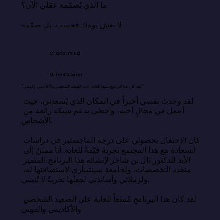
ما الذي يُصمّمه عقلي الآن؟

لا تعش يومك فحسب، بل صمّمه.
Charis Irving
United States
"لقد كان هذا البرنامج ممتعاً للغاية، على الصعيد الشخصي والأكاديمي والمهني."
لقد وجدتُ نفسي أخيراً في المكان الذي يُسعدني، حيث 
أعمل في مجالٍ أحبه، وأحظى بدعم شبكة رائعة من 
الأشخاص.

كان الاحتفال بحصولي على درجة الماجستير في دراسات 
السعادة مع هذا المجتمع تجربةً قيّمةً للغاية. أنا ممتنٌ إلى 
الأبد للدكتور تال بن شاحر لإنشائه هذا البرنامج المتميز 
متعدد التخصصات، ولجامعة سينتيناري لاستضافتها له، 
ولزملائي وأساتذتي لجعلها تجربةً لا تُنسى.

لقد كان هذا البرنامج مُمتعاً للغاية على الصعيد الشخصي 
والأكاديمي والمهني.