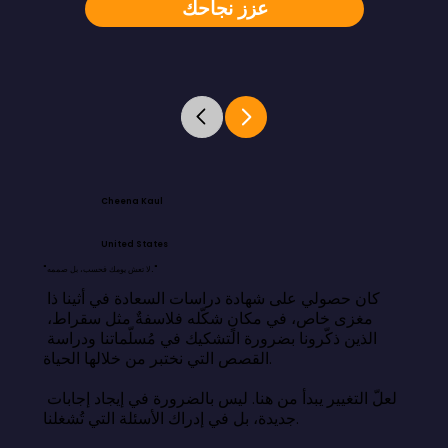
عزز نجاحك
Cheena Kaul
United States
"لا تعش يومك فحسب، بل صممه."
كان حصولي على شهادة دراسات السعادة في أثينا ذا 
مغزى خاص، في مكانٍ شكّله فلاسفةٌ مثل سقراط، 
الذين ذكّرونا بضرورة التشكيك في مُسلّماتنا ودراسة 
القصص التي نختبر من خلالها الحياة.

لعلّ التغيير يبدأ من هنا. ليس بالضرورة في إيجاد إجابات 
جديدة، بل في إدراك الأسئلة التي تُشغلنا.
