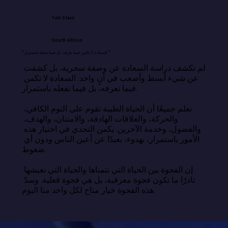
Tali Stein
South Africa
"السعادة لا تكمن فيما نعرفه، بل فيما نفعله باستمرار."
لم تكشف دراسة السعادة عن وصفة سحرية، بل كشفت 
عن شيء أبسط وأصعب في آنٍ واحد: السعادة لا تكمن 
فيما نعرفه، بل فيما نفعله باستمرار.

نعلم جميعًا أن الحياة الطيبة تقوم على النوم الكافي، 
والحركة، والعلاقات الهادفة، والامتنان، والهدف، 
والفضول، وخدمة الآخرين. يكمن التحدي في اختيار هذه 
الأمور باستمرار، بهدوء، بعيدًا عن أعين الناس ودون أي 
ضغوط.

إن الفجوة بين الحياة التي نتمناها والحياة التي نعيشها 
نادرًا ما تكون فجوة معرفية، بل هي فجوة فعلية. وسدّ 
هذه الفجوة خيار متاح لكل واحد منا اليوم.