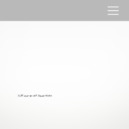
سلسلة نيوزويك لايف مع دوري كلارك