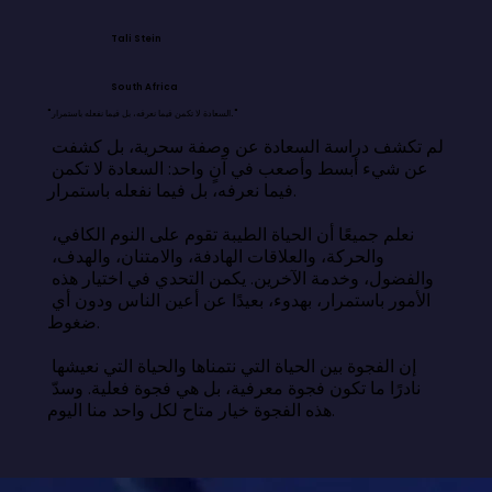
Tali Stein
South Africa
"السعادة لا تكمن فيما نعرفه، بل فيما نفعله باستمرار."
لم تكشف دراسة السعادة عن وصفة سحرية، بل كشفت 
عن شيء أبسط وأصعب في آنٍ واحد: السعادة لا تكمن 
فيما نعرفه، بل فيما نفعله باستمرار.

نعلم جميعًا أن الحياة الطيبة تقوم على النوم الكافي، 
والحركة، والعلاقات الهادفة، والامتنان، والهدف، 
والفضول، وخدمة الآخرين. يكمن التحدي في اختيار هذه 
الأمور باستمرار، بهدوء، بعيدًا عن أعين الناس ودون أي 
ضغوط.

إن الفجوة بين الحياة التي نتمناها والحياة التي نعيشها 
نادرًا ما تكون فجوة معرفية، بل هي فجوة فعلية. وسدّ 
هذه الفجوة خيار متاح لكل واحد منا اليوم.