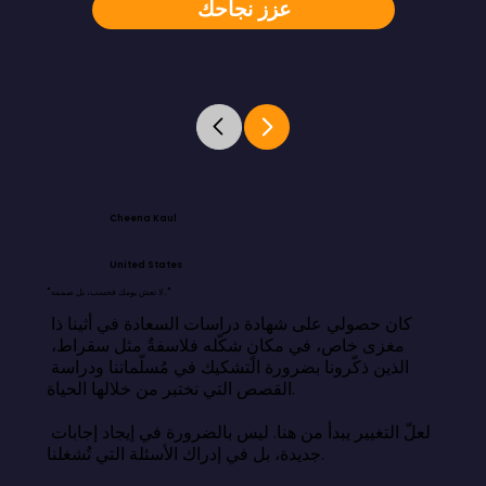
عزز نجاحك
Cheena Kaul
United States
"لا تعش يومك فحسب، بل صممه."
كان حصولي على شهادة دراسات السعادة في أثينا ذا 
مغزى خاص، في مكانٍ شكّله فلاسفةٌ مثل سقراط، 
الذين ذكّرونا بضرورة التشكيك في مُسلّماتنا ودراسة 
القصص التي نختبر من خلالها الحياة.

لعلّ التغيير يبدأ من هنا. ليس بالضرورة في إيجاد إجابات 
جديدة، بل في إدراك الأسئلة التي تُشغلنا.
