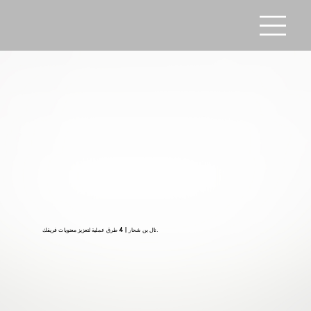
تال بن شحار | 4 طرق عملية لتعزيز معنويات فريقك.