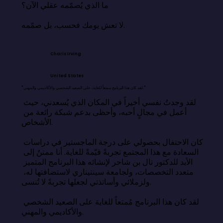
ما الذي يُصمّمه عقلي الآن؟

لا تعش يومك فحسب، بل صمّمه.
Charis Irving
United States
"لقد كان هذا البرنامج ممتعاً للغاية، على الصعيد الشخصي والأكاديمي والمهني."
لقد وجدتُ نفسي أخيراً في المكان الذي يُسعدني، حيث 
أعمل في مجالٍ أحبه، وأحظى بدعم شبكة رائعة من 
الأشخاص.

كان الاحتفال بحصولي على درجة الماجستير في دراسات 
السعادة مع هذا المجتمع تجربةً قيّمةً للغاية. أنا ممتنٌ إلى 
الأبد للدكتور تال بن شاحر لإنشائه هذا البرنامج المتميز 
متعدد التخصصات، ولجامعة سينتيناري لاستضافتها له، 
ولزملائي وأساتذتي لجعلها تجربةً لا تُنسى.

لقد كان هذا البرنامج مُمتعاً للغاية على الصعيد الشخصي 
والأكاديمي والمهني.