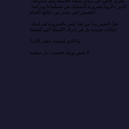
مغزى خاص، في مكانٍ شكّله فلاسفةٌ مثل سقراط، 
الذين ذكّرونا بضرورة التشكيك في مُسلّماتنا ودراسة 
القصص التي نختبر من خلالها الحياة.

لعلّ التغيير يبدأ من هنا. ليس بالضرورة في إيجاد 
إجابات جديدة، بل في إدراك الأسئلة التي تُشغلنا.

ما الذي يُصمّمه عقلي الآن؟

لا تعش يومك فحسب، بل صمّمه.