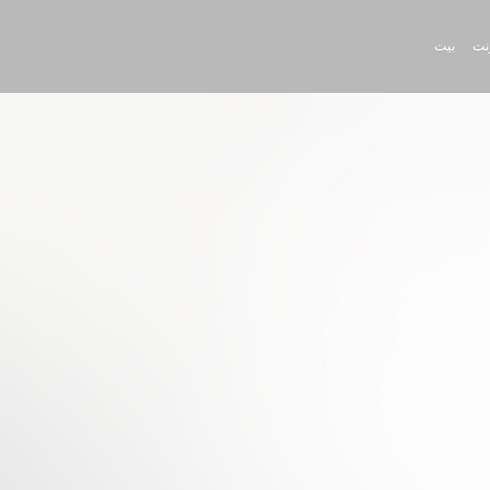
رنت
بيت