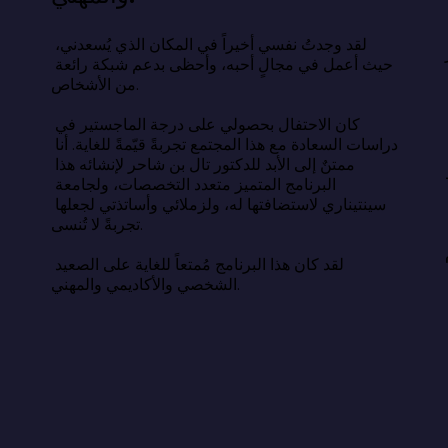
اسة السعادة عن وصفة سحرية، بل 
ء أبسط وأصعب في آنٍ واحد: السعادة 
لقد وجدتُ نفسي أخيراً في المكان الذي يُسعدني، 
حيث أعمل في مجالٍ أحبه، وأحظى بدعم شبكة رائعة 
من الأشخاص.

أن الحياة الطيبة تقوم على النوم الكافي، 
لعلاقات الهادفة، والامتنان، والهدف، 
كان الاحتفال بحصولي على درجة الماجستير في 
دمة الآخرين. يكمن التحدي في اختيار 
دراسات السعادة مع هذا المجتمع تجربةً قيّمةً للغاية. أنا 
استمرار، بهدوء، بعيدًا عن أعين الناس 
ممتنٌ إلى الأبد للدكتور تال بن شاحر لإنشائه هذا 
البرنامج المتميز متعدد التخصصات، ولجامعة 
سينتيناري لاستضافتها له، ولزملائي وأساتذتي لجعلها 
 الحياة التي نتمناها والحياة التي نعيشها 
تجربةً لا تُنسى.

ون فجوة معرفية، بل هي فجوة فعلية. وسدّ 
لقد كان هذا البرنامج مُمتعاً للغاية على الصعيد 
الشخصي والأكاديمي والمهني.