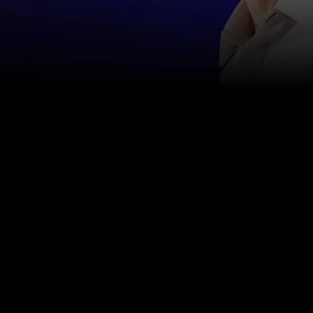
اتصل بنا
info@happinessstudies.academy
عنوان:
30 وول ستريت الطابق الثامن