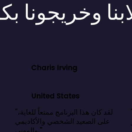
بنا وخريجونا بك
Charis Irving
United States
 نعرفه، بل
"لقد كان هذا البرنامج ممتعاً للغاية،
على الصعيد الشخصي والأكاديمي
والمهني."