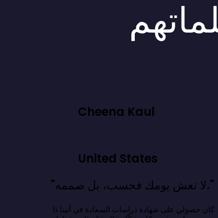
لماتهم
Cheena Kaul
United States
"لا تعش يومك فحسب، بل صممه."
كان حصولي على شهادة دراسات السعادة في أثينا ذا 