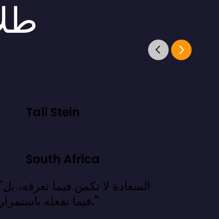
طلا
Tali Stein
South Africa
"السعادة لا تكمن فيما
فيما نفعله باستمرار."