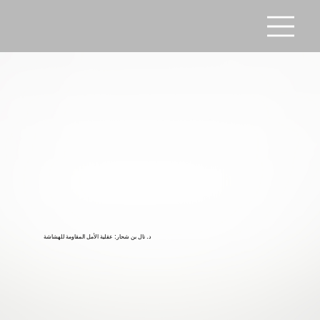
د. تال بن شحار: عقلية الأمل المقاومة للهشاشة