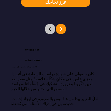
عزز نجاحك
Cheena Kaul
United States
"لا تعش يومك فحسب، بل صممه."
كان حصولي على شهادة دراسات السعادة في أثينا ذا 
مغزى خاص، في مكانٍ شكّله فلاسفةٌ مثل سقراط، 
الذين ذكّرونا بضرورة التشكيك في مُسلّماتنا ودراسة 
القصص التي نختبر من خلالها الحياة.

لعلّ التغيير يبدأ من هنا. ليس بالضرورة في إيجاد إجابات 
جديدة، بل في إدراك الأسئلة التي تُشغلنا.
