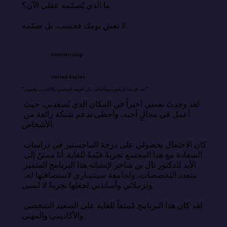
ما الذي يُصمّمه عقلي الآن؟

لا تعش يومك فحسب، بل صمّمه.
Charis Irving
United States
"لقد كان هذا البرنامج ممتعاً للغاية، على الصعيد الشخصي والأكاديمي والمهني."
لقد وجدتُ نفسي أخيراً في المكان الذي يُسعدني، حيث 
أعمل في مجالٍ أحبه، وأحظى بدعم شبكة رائعة من 
الأشخاص.

كان الاحتفال بحصولي على درجة الماجستير في دراسات 
السعادة مع هذا المجتمع تجربةً قيّمةً للغاية. أنا ممتنٌ إلى 
الأبد للدكتور تال بن شاحر لإنشائه هذا البرنامج المتميز 
متعدد التخصصات، ولجامعة سينتيناري لاستضافتها له، 
ولزملائي وأساتذتي لجعلها تجربةً لا تُنسى.

لقد كان هذا البرنامج مُمتعاً للغاية على الصعيد الشخصي 
والأكاديمي والمهني.