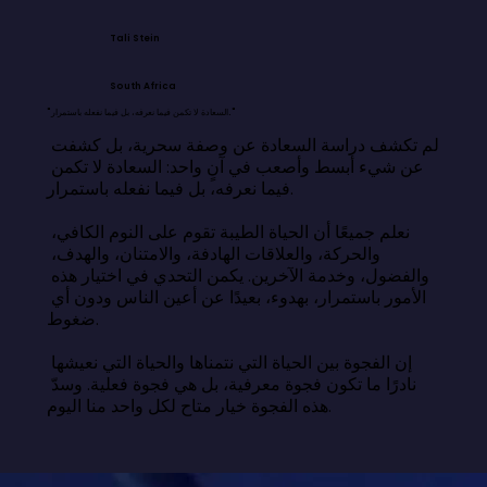
Tali Stein
South Africa
"السعادة لا تكمن فيما نعرفه، بل فيما نفعله باستمرار."
لم تكشف دراسة السعادة عن وصفة سحرية، بل كشفت 
عن شيء أبسط وأصعب في آنٍ واحد: السعادة لا تكمن 
فيما نعرفه، بل فيما نفعله باستمرار.

نعلم جميعًا أن الحياة الطيبة تقوم على النوم الكافي، 
والحركة، والعلاقات الهادفة، والامتنان، والهدف، 
والفضول، وخدمة الآخرين. يكمن التحدي في اختيار هذه 
الأمور باستمرار، بهدوء، بعيدًا عن أعين الناس ودون أي 
ضغوط.

إن الفجوة بين الحياة التي نتمناها والحياة التي نعيشها 
نادرًا ما تكون فجوة معرفية، بل هي فجوة فعلية. وسدّ 
هذه الفجوة خيار متاح لكل واحد منا اليوم.