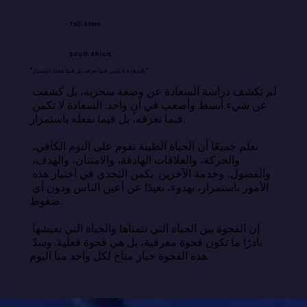
Tali Stein
South Africa
"السعادة لا تكمن فيما نعرفه، بل فيما نفعله باستمرار."
لم تكشف دراسة السعادة عن وصفة سحرية، بل كشفت 
عن شيء أبسط وأصعب في آنٍ واحد: السعادة لا تكمن 
فيما نعرفه، بل فيما نفعله باستمرار.

نعلم جميعًا أن الحياة الطيبة تقوم على النوم الكافي، 
والحركة، والعلاقات الهادفة، والامتنان، والهدف، 
والفضول، وخدمة الآخرين. يكمن التحدي في اختيار هذه 
الأمور باستمرار، بهدوء، بعيدًا عن أعين الناس ودون أي 
ضغوط.

إن الفجوة بين الحياة التي نتمناها والحياة التي نعيشها 
نادرًا ما تكون فجوة معرفية، بل هي فجوة فعلية. وسدّ 
هذه الفجوة خيار متاح لكل واحد منا اليوم.