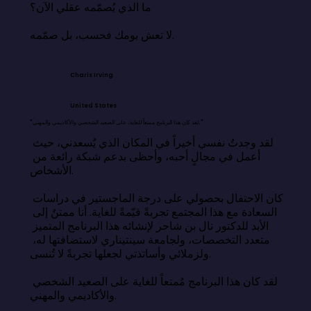
ما الذي يُصمّمه عقلي الآن؟

لا تعش يومك فحسب، بل صمّمه.
Charis Irving
United States
"لقد كان هذا البرنامج ممتعاً للغاية، على الصعيد الشخصي والأكاديمي والمهني."
لقد وجدتُ نفسي أخيراً في المكان الذي يُسعدني، حيث 
أعمل في مجالٍ أحبه، وأحظى بدعم شبكة رائعة من 
الأشخاص.

كان الاحتفال بحصولي على درجة الماجستير في دراسات 
السعادة مع هذا المجتمع تجربةً قيّمةً للغاية. أنا ممتنٌ إلى 
الأبد للدكتور تال بن شاحر لإنشائه هذا البرنامج المتميز 
متعدد التخصصات، ولجامعة سينتيناري لاستضافتها له، 
ولزملائي وأساتذتي لجعلها تجربةً لا تُنسى.

لقد كان هذا البرنامج مُمتعاً للغاية على الصعيد الشخصي 
والأكاديمي والمهني.