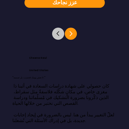
عزز نجاحك
Cheena Kaul
United States
"لا تعش يومك فحسب، بل صممه."
كان حصولي على شهادة دراسات السعادة في أثينا ذا 
مغزى خاص، في مكانٍ شكّله فلاسفةٌ مثل سقراط، 
الذين ذكّرونا بضرورة التشكيك في مُسلّماتنا ودراسة 
القصص التي نختبر من خلالها الحياة.

لعلّ التغيير يبدأ من هنا. ليس بالضرورة في إيجاد إجابات 
جديدة، بل في إدراك الأسئلة التي تُشغلنا.
