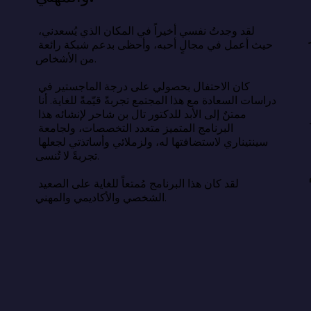
اسة السعادة عن وصفة سحرية، بل 
ء أبسط وأصعب في آنٍ واحد: السعادة 
لقد وجدتُ نفسي أخيراً في المكان الذي يُسعدني، 
حيث أعمل في مجالٍ أحبه، وأحظى بدعم شبكة رائعة 
من الأشخاص.

أن الحياة الطيبة تقوم على النوم الكافي، 
لعلاقات الهادفة، والامتنان، والهدف، 
كان الاحتفال بحصولي على درجة الماجستير في 
دمة الآخرين. يكمن التحدي في اختيار 
دراسات السعادة مع هذا المجتمع تجربةً قيّمةً للغاية. أنا 
استمرار، بهدوء، بعيدًا عن أعين الناس 
ممتنٌ إلى الأبد للدكتور تال بن شاحر لإنشائه هذا 
البرنامج المتميز متعدد التخصصات، ولجامعة 
سينتيناري لاستضافتها له، ولزملائي وأساتذتي لجعلها 
 الحياة التي نتمناها والحياة التي نعيشها 
تجربةً لا تُنسى.

ون فجوة معرفية، بل هي فجوة فعلية. وسدّ 
لقد كان هذا البرنامج مُمتعاً للغاية على الصعيد 
الشخصي والأكاديمي والمهني.