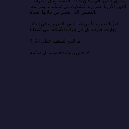
مغزى خاص، في مكانٍ شكّله فلاسفةٌ مثل سقراط، 
الذين ذكّرونا بضرورة التشكيك في مُسلّماتنا ودراسة 
القصص التي نختبر من خلالها الحياة.

لعلّ التغيير يبدأ من هنا. ليس بالضرورة في إيجاد 
إجابات جديدة، بل في إدراك الأسئلة التي تُشغلنا.

ما الذي يُصمّمه عقلي الآن؟

لا تعش يومك فحسب، بل صمّمه.