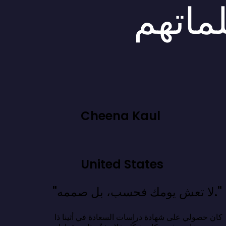
لماتهم
Cheena Kaul
United States
"لا تعش يومك فحسب، بل صممه."
كان حصولي على شهادة دراسات السعادة في أثينا ذا 