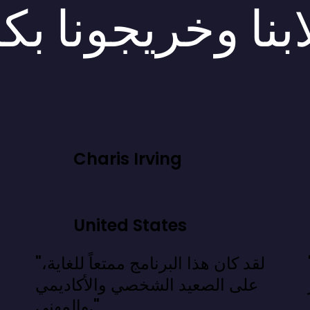
بنا وخريجونا بك
Charis Irving
United States
 نعرفه، بل
"لقد كان هذا البرنامج ممتعاً للغاية،
على الصعيد الشخصي والأكاديمي
والمهني."