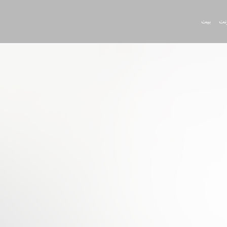
رنت
بيت