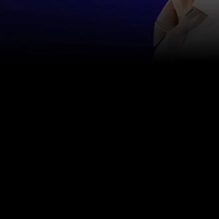
اتصل بنا
info@happinessstudies.academy
عنوان:
30 وول ستريت الطابق الثامن