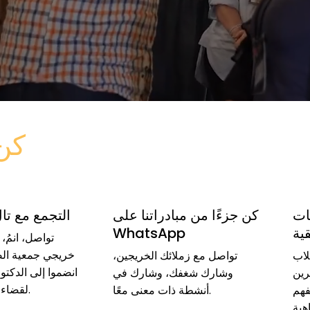
كن 
ات
كن جزءًا من مبادراتنا على
التجمع مع تال
ية
WhatsApp
تواصل، انمُ،
خريجي جمعية الص
لاب
تواصل مع زملائك الخريجين،
انضموا إلى الدكتو
رين
وشارك شغفك، وشارك في
لقضاء أمسية لا تُنسى.
فهم
أنشطة ذات معنى معًا.