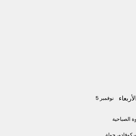
لأربعاء
5 نوفمبر
 كوركوفادو، جولة