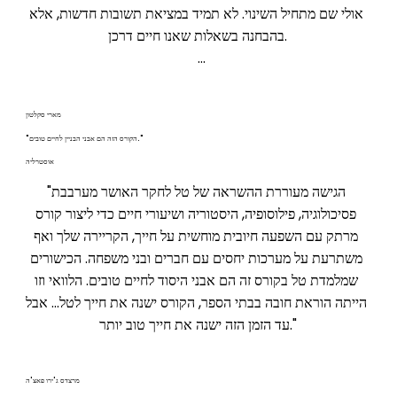
אולי שם מתחיל השינוי. לא תמיד במציאת תשובות חדשות, אלא 
בהבחנה בשאלות שאנו חיים דרכן.

מה התודעה שלי מעצבת כרגע?

מארי סקלטון
אל תחיו רק את היום. תעצבו אותו."
"הקורס הזה הם אבני הבניין לחיים טובים."
אוסטרליה
"הגישה מעוררת ההשראה של טל לחקר האושר מערבבת 
פסיכולוגיה, פילוסופיה, היסטוריה ושיעורי חיים כדי ליצור קורס 
מרתק עם השפעה חיובית מוחשית על חייך, הקריירה שלך ואף 
משתרעת על מערכות יחסים עם חברים ובני משפחה. הכישורים 
שמלמדת טל בקורס זה הם אבני היסוד לחיים טובים. הלוואי וזו 
הייתה הוראת חובה בבתי הספר, הקורס ישנה את חייך לטל... אבל 
עד הזמן הזה ישנה את חייך טוב יותר."
מרצדס ג'ירו פאצ'ה