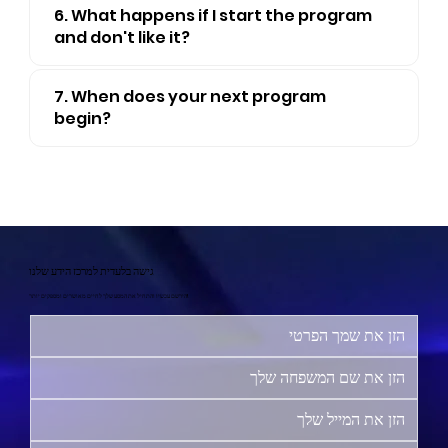
6. What happens if I start the program
and don't like it?
7. When does your next program
begin?
גישה בלעדית למרכז הידע שלנו
הירשם עכשיו והתחיל את המסע שלך לחיים מאושרים ומספקים יותר!