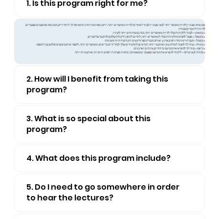
1. Is this program right for me?
אם אתה מעוניין להיות מאושר יותר ו/או מעוניין לעזור לאחרים להיות מאושרים יותר, ייתכן שהתוכנית הזו מתאימה לך. ליתר דיוק, הנה כמה מהמצבים שעשויים
להיות רלוונטיים עבורך:
• כמאמן - לעזור ללקוחות שלך להיות מאושרים יותר, כמו גם פתוחים יותר לשינוי.
• כמטפל - מעבר להפיכת הלקוחות שלך למאושרים יותר, לתרום לחוסן וליכולת שלהם להתגבר על קשיים.
• כמנהל - הגברת רמות הרווחה בארגון, ואיתה הגברת הפרודוקטיביות, היצירתיות והשימור.
• כמורה - עוזר לך להפוך למורה טוב ואותנטי יותר, תוך סיוע לתלמידים שלך לנהל חיים בריאים ומאושרים יותר, ולשפר את הביצועים שלהם בבית הספר.
• כיועץ - עוזר לך להוציא את המיטב מיחידים, צוותים וארגונים.
• כהורה ו/או שותף - ללמוד להוציא את המיטב מעצמך וממשפחתך, טיפוח מערכות יחסים חיוביות ואותנטיות יותר.
2. How will I benefit from taking this
program?
3. What is so special about this
program?
4. What does this program include?
5. Do I need to go somewhere in order
to hear the lectures?