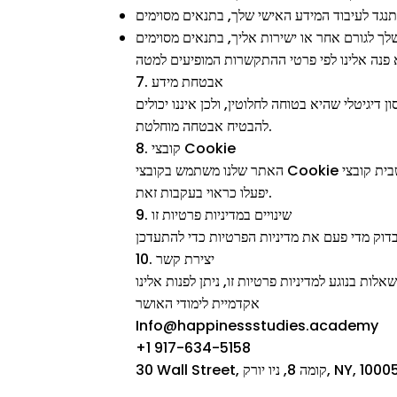
תנגד לעיבוד המידע האישי שלך, בתנאים מסוימים
לך לגורם אחר או ישירות אליך, בתנאים מסוימים
7. אבטחת מידע
יגיטלי שהיא בטוחה לחלוטין, ולכן איננו יכולים
להבטיח אבטחה מוחלטת.
8. קובצי Cookie
האתר שלנו משתמש בקובצי Cookie כדי לשפר את חוויית המשתמש. באפשרותך להשבית קובצי Cookie בהגדרות הדפדפן שלך, אך ייתכן שחלק מהפונקציות באתר לא
יפעלו כראוי בעקבות זאת.
9. שינויים במדיניות פרטיות זו
10. יצירת קשר
אקדמיית לימודי האושר
Info@happinessstudies.academy
+1 917-634-5158
 Wall Street, קומה 8, ניו יורק, NY, 10005