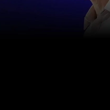
צור איתנו קשר
info@happinessstudies.academy
כתובת: