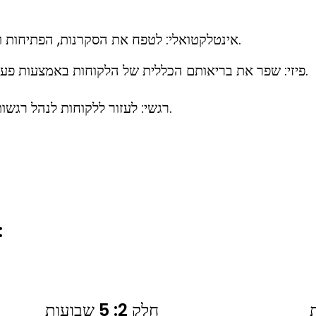
אינטלקטואלי: לטפח את הסקרנות, הפתיחות והלמידה העמוקה של הלקוחות.
פיזי: שפר את בריאותם הכללית של הלקוחות באמצעות פעילות גופנית, תזונה והתאוששות.
רגשי: לעזור ללקוחות לנהל רגשות כואבים וליצור רגשות מענגים.
שלושה חלקים בקצב
חלק 2: 5 שבועות