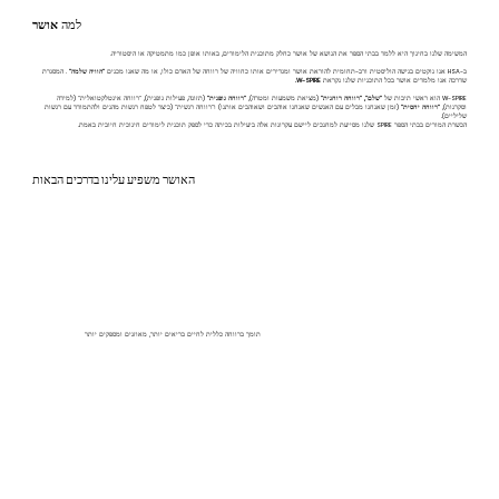
למה
אושר
המשימה שלנו בחינוך היא ללמד בבתי הספר את הנושא של אושר כחלק מתוכנית הלימודים, באותו אופן כמו מתמטיקה או היסטוריה.
ב-HSA אנו נוקטים בגישה הוליסטית ורב-תחומית להוראת אושר ומגדירים אותו כחוויה של רווחה של האדם כולו, או מה שאנו מכנים
"הוויה שלמה"
. המסגרת
שדרכה אנו מלמדים אושר בכל התוכניות שלנו נקראת
W-SPIRE.
W-SPIRE הוא ראשי תיבות של
"שלם", "רווחה רוחנית"
(מציאת משמעות ומטרה),
"רווחה גופנית"
(תזונה, פעילות גופנית), "רווחה אינטלקטואלית" (למידה
וסקרנות),
"רווחה יחסית"
(זמן שאנחנו מבלים עם האנשים שאנחנו אוהבים ושאוהבים אותנו) ו"רווחה רגשית" (כיצד לטפח רגשות מהנים ולהתמודד עם רגשות
שליליים).
הכשרת המורים בבתי הספר SPIRE שלנו מסייעת למחנכים ליישם עקרונות אלה ביעילות בכיתה כדי לספק תוכנית לימודים חינוכית חיובית באמת.
האושר משפיע עלינו בדרכים הבאות
תומך ברווחה כללית לחיים בריאים יותר, מאוזנים ומספקים יותר