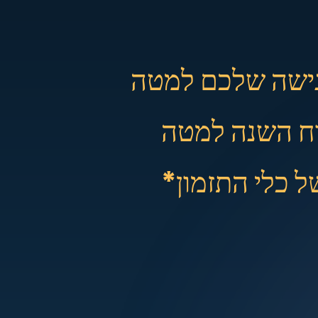
ישה שלכם למטה