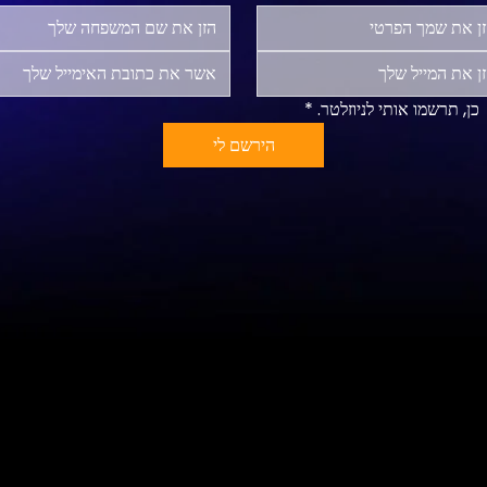
כן, תרשמו אותי לניוזלטר.
*
הירשם לי