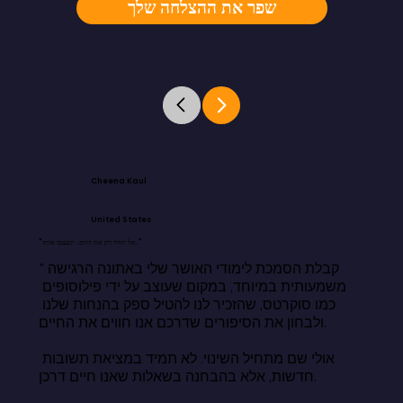
שפר את ההצלחה שלך
Cheena Kaul
United States
"אל תחיו רק את היום. תעצבו אותו."
"קבלת הסמכת לימודי האושר שלי באתונה הרגישה 
משמעותית במיוחד, במקום שעוצב על ידי פילוסופים 
כמו סוקרטס, שהזכיר לנו להטיל ספק בהנחות שלנו 
ולבחון את הסיפורים שדרכם אנו חווים את החיים.

אולי שם מתחיל השינוי. לא תמיד במציאת תשובות 
חדשות, אלא בהבחנה בשאלות שאנו חיים דרכן.
