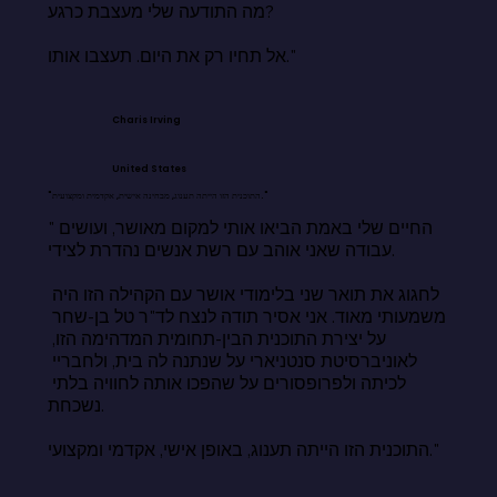
מה התודעה שלי מעצבת כרגע?

אל תחיו רק את היום. תעצבו אותו."
Charis Irving
United States
"התוכנית הזו הייתה תענוג, מבחינה אישית, אקדמית ומקצועית."
"החיים שלי באמת הביאו אותי למקום מאושר, ועושים 
עבודה שאני אוהב עם רשת אנשים נהדרת לצידי.

לחגוג את תואר שני בלימודי אושר עם הקהילה הזו היה 
משמעותי מאוד. אני אסיר תודה לנצח לד"ר טל בן-שחר 
על יצירת התוכנית הבין-תחומית המדהימה הזו, 
לאוניברסיטת סנטניארי על שנתנה לה בית, ולחבריי 
לכיתה ולפרופסורים על שהפכו אותה לחוויה בלתי 
נשכחת.

התוכנית הזו הייתה תענוג, באופן אישי, אקדמי ומקצועי."