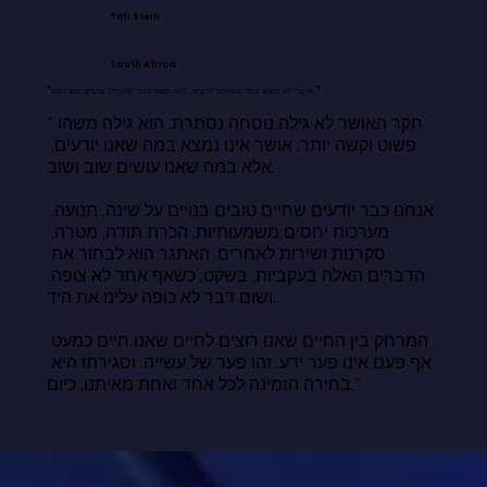
Tali Stein
South Africa
"אושר לא נמצא במה שאנחנו יודעים. הוא נמצא במה שאנחנו עושים שוב ושוב."
"חקר האושר לא גילה נוסחה נסתרת. הוא גילה משהו 
פשוט וקשה יותר: אושר אינו נמצא במה שאנו יודעים, 
אלא במה שאנו עושים שוב ושוב.

אנחנו כבר יודעים שחיים טובים בנויים על שינה, תנועה, 
מערכות יחסים משמעותיות, הכרת תודה, מטרה, 
סקרנות ושירות לאחרים. האתגר הוא לבחור את 
הדברים האלה בעקביות, בשקט, כשאף אחד לא צופה 
ושום דבר לא כופה עלינו את היד.

המרחק בין החיים שאנו רוצים לחיים שאנו חיים כמעט 
אף פעם אינו פער ידע. זהו פער של עשייה. וסגירתו היא 
בחירה הזמינה לכל אחד ואחת מאיתנו, כיום."