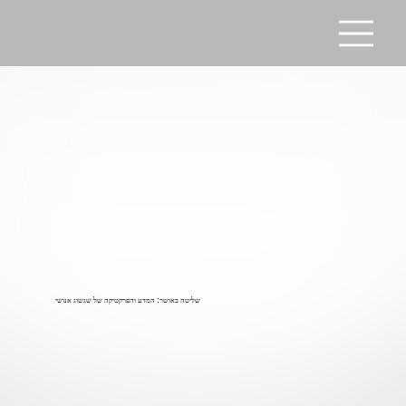
שליטה באושר: המדע והפרקטיקה של שגשוג אנושי