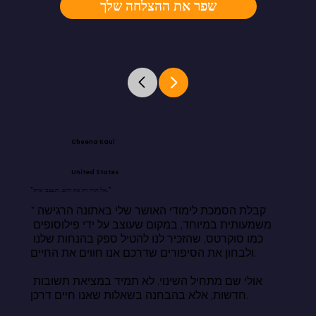
שפר את ההצלחה שלך
Cheena Kaul
United States
"אל תחיו רק את היום. תעצבו אותו."
"קבלת הסמכת לימודי האושר שלי באתונה הרגישה 
משמעותית במיוחד, במקום שעוצב על ידי פילוסופים 
כמו סוקרטס, שהזכיר לנו להטיל ספק בהנחות שלנו 
ולבחון את הסיפורים שדרכם אנו חווים את החיים.

אולי שם מתחיל השינוי. לא תמיד במציאת תשובות 
חדשות, אלא בהבחנה בשאלות שאנו חיים דרכן.
