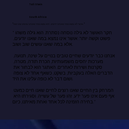
Tali Stein
South Africa
"אושר לא נמצא במה שאנחנו יודעים. הוא נמצא במה שאנחנו עושים שוב ושוב."
"חקר האושר לא גילה נוסחה נסתרת. הוא גילה משהו 
פשוט וקשה יותר: אושר אינו נמצא במה שאנו יודעים, 
אלא במה שאנו עושים שוב ושוב.

אנחנו כבר יודעים שחיים טובים בנויים על שינה, תנועה, 
מערכות יחסים משמעותיות, הכרת תודה, מטרה, 
סקרנות ושירות לאחרים. האתגר הוא לבחור את 
הדברים האלה בעקביות, בשקט, כשאף אחד לא צופה 
ושום דבר לא כופה עלינו את היד.

המרחק בין החיים שאנו רוצים לחיים שאנו חיים כמעט 
אף פעם אינו פער ידע. זהו פער של עשייה. וסגירתו היא 
בחירה הזמינה לכל אחד ואחת מאיתנו, כיום."