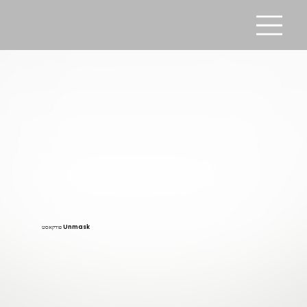
פודקאסט Unmask