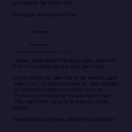
מה התודעה שלי מעצבת כרגע?

אל תחיו רק את היום. תעצבו אותו."
Charis Irving
United States
"התוכנית הזו הייתה תענוג, מבחינה אישית, אקדמית ומקצועית."
"החיים שלי באמת הביאו אותי למקום מאושר, ועושים 
עבודה שאני אוהב עם רשת אנשים נהדרת לצידי.

לחגוג את תואר שני בלימודי אושר עם הקהילה הזו היה 
משמעותי מאוד. אני אסיר תודה לנצח לד"ר טל בן-שחר 
על יצירת התוכנית הבין-תחומית המדהימה הזו, 
לאוניברסיטת סנטניארי על שנתנה לה בית, ולחבריי 
לכיתה ולפרופסורים על שהפכו אותה לחוויה בלתי 
נשכחת.

התוכנית הזו הייתה תענוג, באופן אישי, אקדמי ומקצועי."