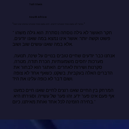
Tali Stein
South Africa
"אושר לא נמצא במה שאנחנו יודעים. הוא נמצא במה שאנחנו עושים שוב ושוב."
"חקר האושר לא גילה נוסחה נסתרת. הוא גילה משהו 
פשוט וקשה יותר: אושר אינו נמצא במה שאנו יודעים, 
אלא במה שאנו עושים שוב ושוב.

אנחנו כבר יודעים שחיים טובים בנויים על שינה, תנועה, 
מערכות יחסים משמעותיות, הכרת תודה, מטרה, 
סקרנות ושירות לאחרים. האתגר הוא לבחור את 
הדברים האלה בעקביות, בשקט, כשאף אחד לא צופה 
ושום דבר לא כופה עלינו את היד.

המרחק בין החיים שאנו רוצים לחיים שאנו חיים כמעט 
אף פעם אינו פער ידע. זהו פער של עשייה. וסגירתו היא 
בחירה הזמינה לכל אחד ואחת מאיתנו, כיום."