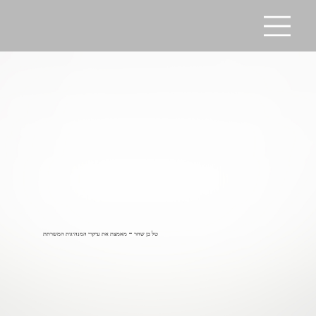
טל בן שחר - מאמצת את עיקרי המנהיגות המשרתת