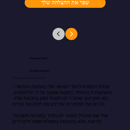
שפר את ההצלחה שלך
Cheena Kaul
United States
"אל תחיו רק את היום. תעצבו אותו."
"קבלת הסמכת לימודי האושר שלי באתונה הרגישה 
משמעותית במיוחד, במקום שעוצב על ידי פילוסופים 
כמו סוקרטס, שהזכיר לנו להטיל ספק בהנחות שלנו 
ולבחון את הסיפורים שדרכם אנו חווים את החיים.

אולי שם מתחיל השינוי. לא תמיד במציאת תשובות 
חדשות, אלא בהבחנה בשאלות שאנו חיים דרכן.
