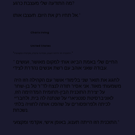
מה התודעה שלי מעצבת כרגע?

אל תחיו רק את היום. תעצבו אותו."
Charis Irving
United States
"התוכנית הזו הייתה תענוג, מבחינה אישית, אקדמית ומקצועית."
"החיים שלי באמת הביאו אותי למקום מאושר, ועושים 
עבודה שאני אוהב עם רשת אנשים נהדרת לצידי.

לחגוג את תואר שני בלימודי אושר עם הקהילה הזו היה 
משמעותי מאוד. אני אסיר תודה לנצח לד"ר טל בן-שחר 
על יצירת התוכנית הבין-תחומית המדהימה הזו, 
לאוניברסיטת סנטניארי על שנתנה לה בית, ולחבריי 
לכיתה ולפרופסורים על שהפכו אותה לחוויה בלתי 
נשכחת.

התוכנית הזו הייתה תענוג, באופן אישי, אקדמי ומקצועי."