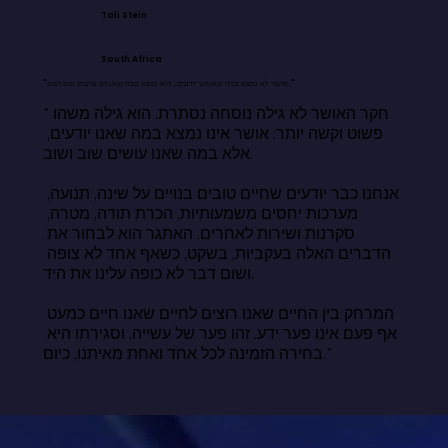
Tali Stein
South Africa
"אושר לא נמצא במה שאנחנו יודעים. הוא נמצא במה שאנחנו עושים שוב ושוב."
"חקר האושר לא גילה נוסחה נסתרת. הוא גילה משהו 
פשוט וקשה יותר: אושר אינו נמצא במה שאנו יודעים, 
אלא במה שאנו עושים שוב ושוב.

אנחנו כבר יודעים שחיים טובים בנויים על שינה, תנועה, 
מערכות יחסים משמעותיות, הכרת תודה, מטרה, 
סקרנות ושירות לאחרים. האתגר הוא לבחור את 
הדברים האלה בעקביות, בשקט, כשאף אחד לא צופה 
ושום דבר לא כופה עלינו את היד.

המרחק בין החיים שאנו רוצים לחיים שאנו חיים כמעט 
אף פעם אינו פער ידע. זהו פער של עשייה. וסגירתו היא 
בחירה הזמינה לכל אחד ואחת מאיתנו, כיום."