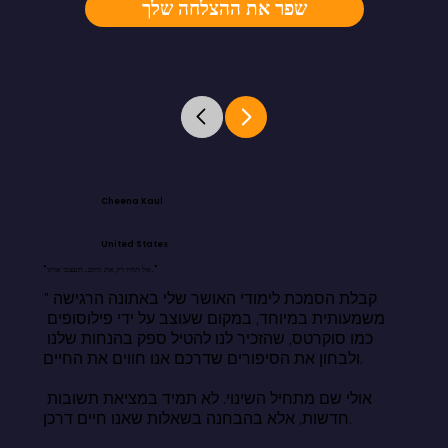
שפר את ההצלחה שלך
Cheena Kaul
United States
"אל תחיו רק את היום. תעצבו אותו."
"קבלת הסמכת לימודי האושר שלי באתונה הרגישה 
משמעותית במיוחד, במקום שעוצב על ידי פילוסופים 
כמו סוקרטס, שהזכיר לנו להטיל ספק בהנחות שלנו 
ולבחון את הסיפורים שדרכם אנו חווים את החיים.

אולי שם מתחיל השינוי. לא תמיד במציאת תשובות 
חדשות, אלא בהבחנה בשאלות שאנו חיים דרכן.
