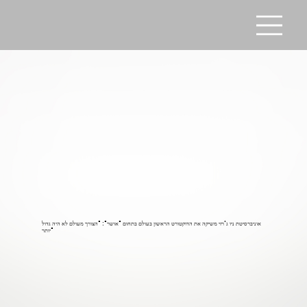
אוניברסיטת ניו ג'רזי משיקה את הדוקטורט הראשון בעולם בתחום "אושר": "הצורך מעולם לא היה גדול
יותר"