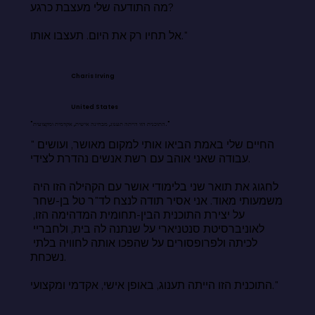
מה התודעה שלי מעצבת כרגע?

אל תחיו רק את היום. תעצבו אותו."
Charis Irving
United States
"התוכנית הזו הייתה תענוג, מבחינה אישית, אקדמית ומקצועית."
"החיים שלי באמת הביאו אותי למקום מאושר, ועושים 
עבודה שאני אוהב עם רשת אנשים נהדרת לצידי.

לחגוג את תואר שני בלימודי אושר עם הקהילה הזו היה 
משמעותי מאוד. אני אסיר תודה לנצח לד"ר טל בן-שחר 
על יצירת התוכנית הבין-תחומית המדהימה הזו, 
לאוניברסיטת סנטניארי על שנתנה לה בית, ולחבריי 
לכיתה ולפרופסורים על שהפכו אותה לחוויה בלתי 
נשכחת.

התוכנית הזו הייתה תענוג, באופן אישי, אקדמי ומקצועי."