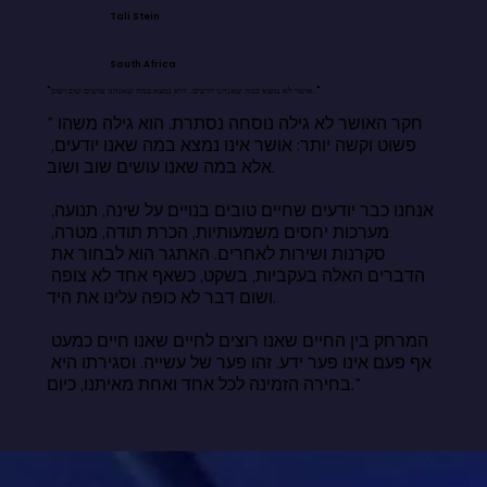
Tali Stein
South Africa
"אושר לא נמצא במה שאנחנו יודעים. הוא נמצא במה שאנחנו עושים שוב ושוב."
"חקר האושר לא גילה נוסחה נסתרת. הוא גילה משהו 
פשוט וקשה יותר: אושר אינו נמצא במה שאנו יודעים, 
אלא במה שאנו עושים שוב ושוב.

אנחנו כבר יודעים שחיים טובים בנויים על שינה, תנועה, 
מערכות יחסים משמעותיות, הכרת תודה, מטרה, 
סקרנות ושירות לאחרים. האתגר הוא לבחור את 
הדברים האלה בעקביות, בשקט, כשאף אחד לא צופה 
ושום דבר לא כופה עלינו את היד.

המרחק בין החיים שאנו רוצים לחיים שאנו חיים כמעט 
אף פעם אינו פער ידע. זהו פער של עשייה. וסגירתו היא 
בחירה הזמינה לכל אחד ואחת מאיתנו, כיום."