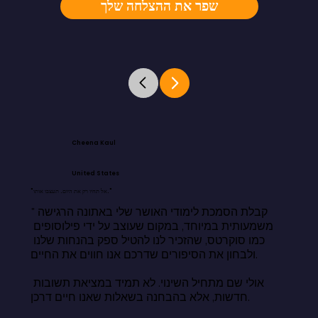
שפר את ההצלחה שלך
Cheena Kaul
United States
"אל תחיו רק את היום. תעצבו אותו."
"קבלת הסמכת לימודי האושר שלי באתונה הרגישה 
משמעותית במיוחד, במקום שעוצב על ידי פילוסופים 
כמו סוקרטס, שהזכיר לנו להטיל ספק בהנחות שלנו 
ולבחון את הסיפורים שדרכם אנו חווים את החיים.

אולי שם מתחיל השינוי. לא תמיד במציאת תשובות 
חדשות, אלא בהבחנה בשאלות שאנו חיים דרכן.
