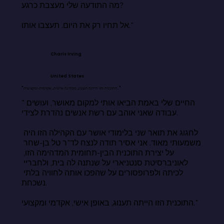
מה התודעה שלי מעצבת כרגע?

אל תחיו רק את היום. תעצבו אותו."
Charis Irving
United States
"התוכנית הזו הייתה תענוג, מבחינה אישית, אקדמית ומקצועית."
"החיים שלי באמת הביאו אותי למקום מאושר, ועושים 
עבודה שאני אוהב עם רשת אנשים נהדרת לצידי.

לחגוג את תואר שני בלימודי אושר עם הקהילה הזו היה 
משמעותי מאוד. אני אסיר תודה לנצח לד"ר טל בן-שחר 
על יצירת התוכנית הבין-תחומית המדהימה הזו, 
לאוניברסיטת סנטניארי על שנתנה לה בית, ולחבריי 
לכיתה ולפרופסורים על שהפכו אותה לחוויה בלתי 
נשכחת.

התוכנית הזו הייתה תענוג, באופן אישי, אקדמי ומקצועי."