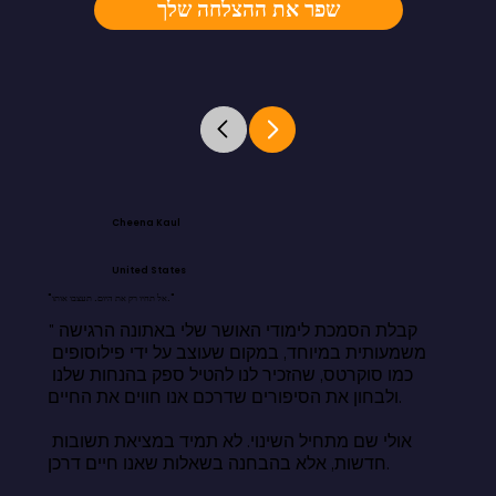
שפר את ההצלחה שלך
Cheena Kaul
United States
"אל תחיו רק את היום. תעצבו אותו."
"קבלת הסמכת לימודי האושר שלי באתונה הרגישה 
משמעותית במיוחד, במקום שעוצב על ידי פילוסופים 
כמו סוקרטס, שהזכיר לנו להטיל ספק בהנחות שלנו 
ולבחון את הסיפורים שדרכם אנו חווים את החיים.

אולי שם מתחיל השינוי. לא תמיד במציאת תשובות 
חדשות, אלא בהבחנה בשאלות שאנו חיים דרכן.
