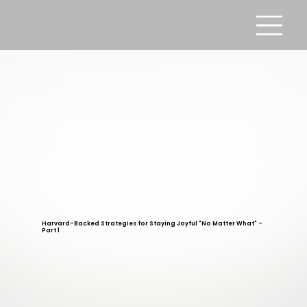
Harvard-Backed Strategies for Staying Joyful "No Matter What" -
Part 1