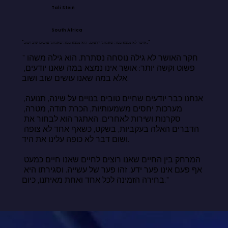
Tali Stein
South Africa
"אושר לא נמצא במה שאנחנו יודעים. הוא נמצא במה שאנחנו עושים שוב ושוב."
"חקר האושר לא גילה נוסחה נסתרת. הוא גילה משהו 
פשוט וקשה יותר: אושר אינו נמצא במה שאנו יודעים, 
אלא במה שאנו עושים שוב ושוב.

אנחנו כבר יודעים שחיים טובים בנויים על שינה, תנועה, 
מערכות יחסים משמעותיות, הכרת תודה, מטרה, 
סקרנות ושירות לאחרים. האתגר הוא לבחור את 
הדברים האלה בעקביות, בשקט, כשאף אחד לא צופה 
ושום דבר לא כופה עלינו את היד.

המרחק בין החיים שאנו רוצים לחיים שאנו חיים כמעט 
אף פעם אינו פער ידע. זהו פער של עשייה. וסגירתו היא 
בחירה הזמינה לכל אחד ואחת מאיתנו, כיום."