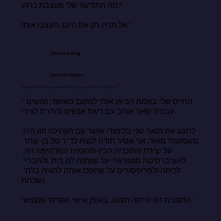
מה התודעה שלי מעצבת כרגע?

אל תחיו רק את היום. תעצבו אותו."
Charis Irving
United States
"התוכנית הזו הייתה תענוג, מבחינה אישית, אקדמית ומקצועית."
"החיים שלי באמת הביאו אותי למקום מאושר, ועושים 
עבודה שאני אוהב עם רשת אנשים נהדרת לצידי.

לחגוג את תואר שני בלימודי אושר עם הקהילה הזו היה 
משמעותי מאוד. אני אסיר תודה לנצח לד"ר טל בן-שחר 
על יצירת התוכנית הבין-תחומית המדהימה הזו, 
לאוניברסיטת סנטניארי על שנתנה לה בית, ולחבריי 
לכיתה ולפרופסורים על שהפכו אותה לחוויה בלתי 
נשכחת.

התוכנית הזו הייתה תענוג, באופן אישי, אקדמי ומקצועי."