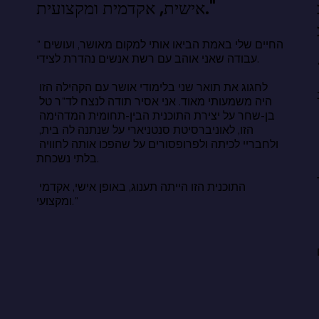
אישית, אקדמית ומקצועית."
"החיים שלי באמת הביאו אותי למקום מאושר, ועושים 
עבודה שאני אוהב עם רשת אנשים נהדרת לצידי.

ה נסתרת. הוא גילה משהו 
ותר: אושר אינו נמצא במה שאנו יודעים, 
לחגוג את תואר שני בלימודי אושר עם הקהילה הזו 
היה משמעותי מאוד. אני אסיר תודה לנצח לד"ר טל 
בן-שחר על יצירת התוכנית הבין-תחומית המדהימה 
ודעים שחיים טובים בנויים על שינה, 
הזו, לאוניברסיטת סנטניארי על שנתנה לה בית, 
כות יחסים משמעותיות, הכרת תודה, 
ולחבריי לכיתה ולפרופסורים על שהפכו אותה לחוויה 
ות ושירות לאחרים. האתגר הוא לבחור 
בלתי נשכחת.

האלה בעקביות, בשקט, כשאף אחד לא 
התוכנית הזו הייתה תענוג, באופן אישי, אקדמי 
ומקצועי."
החיים שאנו רוצים לחיים שאנו חיים 
ם אינו פער ידע. זהו פער של עשייה. 
 בחירה הזמינה לכל אחד ואחת מאיתנו, 