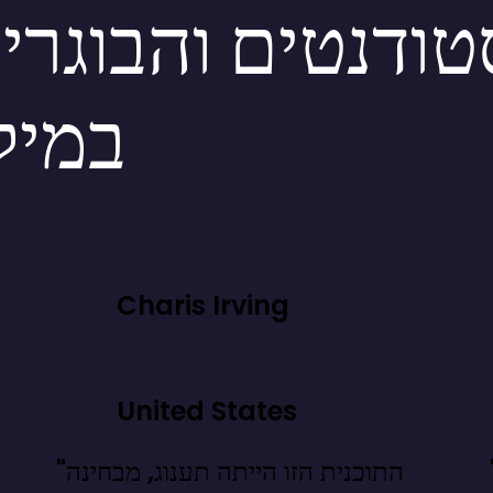
ודנטים והבוגרי
במיל
Charis Irving
United States
חנו יודעים.
"התוכנית הזו הייתה תענוג, מבחינה