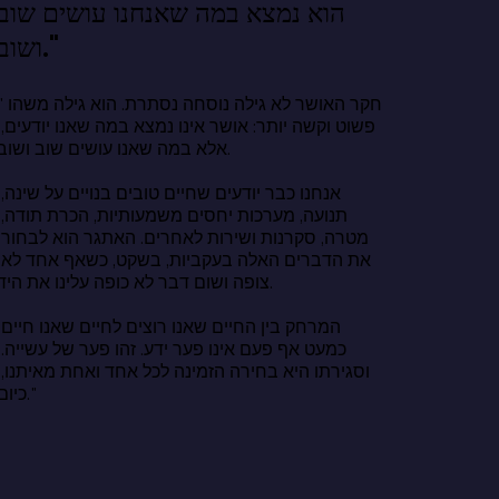
הוא נמצא במה שאנחנו עושים שוב
ושוב."
"חקר האושר לא גילה נוסח
פשוט וקשה י
אלא במה שאנו עושים שוב ושוב.

אנחנו כבר י
תנועה, מער
מטרה, סקרנ
את הדברים 
צופה ושום דבר לא כופה עלינו את היד.

המרחק בין 
כמעט אף פע
וסגירתו היא
כיום."