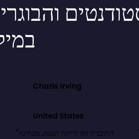
ודנטים והבוגרי
במיל
Charis Irving
United States
חנו יודעים.
"התוכנית הזו הייתה תענוג, מבחינה