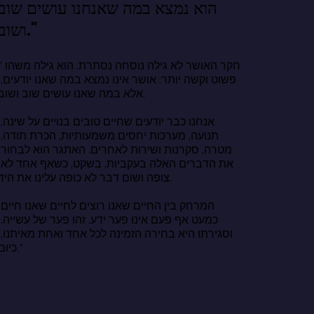
הוא נמצא במה שאנחנו עושים שוב
ושוב."
"חקר האושר לא גילה נוסח
פשוט וקשה י
אלא במה שאנו עושים שוב ושוב.

אנחנו כבר י
תנועה, מער
מטרה, סקרנ
את הדברים 
צופה ושום דבר לא כופה עלינו את היד.

המרחק בין 
כמעט אף פע
וסגירתו היא
כיום."