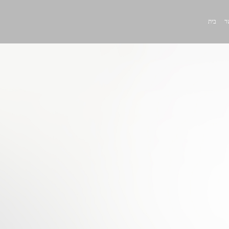
ר
בית