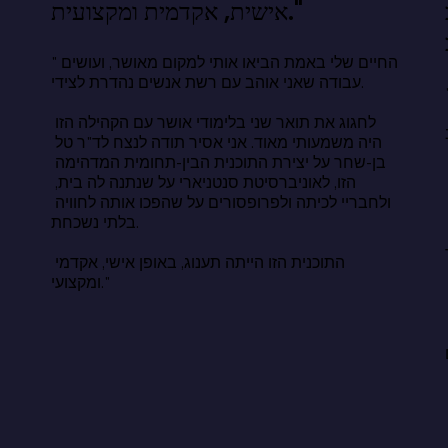
אישית, אקדמית ומקצועית."
"החיים שלי באמת הביאו אותי למקום מאושר, ועושים 
עבודה שאני אוהב עם רשת אנשים נהדרת לצידי.

ה נסתרת. הוא גילה משהו 
ותר: אושר אינו נמצא במה שאנו יודעים, 
לחגוג את תואר שני בלימודי אושר עם הקהילה הזו 
היה משמעותי מאוד. אני אסיר תודה לנצח לד"ר טל 
בן-שחר על יצירת התוכנית הבין-תחומית המדהימה 
ודעים שחיים טובים בנויים על שינה, 
הזו, לאוניברסיטת סנטניארי על שנתנה לה בית, 
כות יחסים משמעותיות, הכרת תודה, 
ולחבריי לכיתה ולפרופסורים על שהפכו אותה לחוויה 
ות ושירות לאחרים. האתגר הוא לבחור 
בלתי נשכחת.

האלה בעקביות, בשקט, כשאף אחד לא 
התוכנית הזו הייתה תענוג, באופן אישי, אקדמי 
ומקצועי."
החיים שאנו רוצים לחיים שאנו חיים 
ם אינו פער ידע. זהו פער של עשייה. 
 בחירה הזמינה לכל אחד ואחת מאיתנו, 