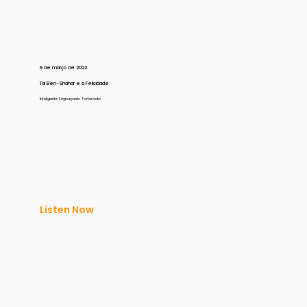
9 de março de 2022
Tal Ben-Shahar e a Felicidade
Inteligente Engraçado Torturado
Listen Now