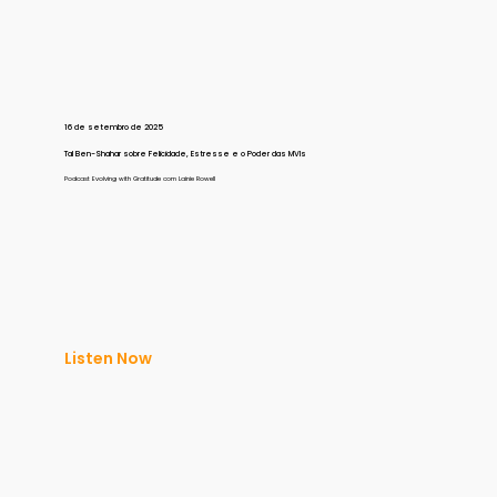
16 de setembro de 2025
Tal Ben-Shahar sobre Felicidade, Estresse e o Poder das MVIs
Podcast Evolving with Gratitude com Lainie Rowell
Listen Now