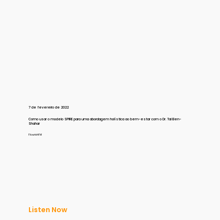
7 de fevereiro de 2022
Como usar o modelo SPIRE para uma abordagem holística ao bem-estar com o Dr. Tal Ben-
Shahar
FlourishFM
Listen Now