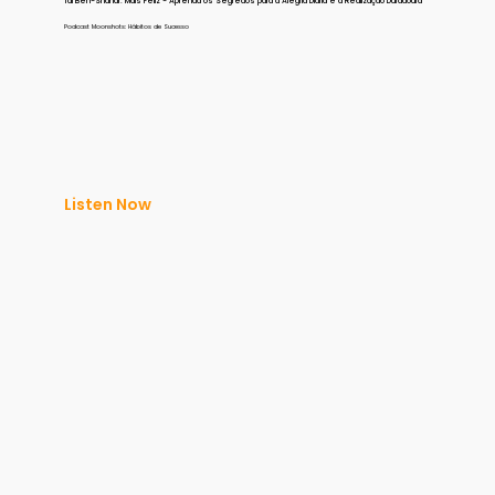
Tal Ben-Shahar: Mais Feliz - Aprenda os Segredos para a Alegria Diária e a Realização Duradoura
Podcast Moonshots: Hábitos de Sucesso
Listen Now