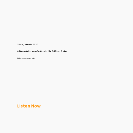
23 de junho de 2025
A Busca Indireta da Felicidade | Dr. Tal Ben-Shahar
Muita coisa para falar
Listen Now