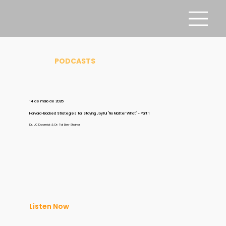
PODCASTS
14 de maio de 2026
Harvard-Backed Strategies for Staying Joyful "No Matter What" - Part 1
Dr. JC Doornick & Dr. Tal Ben-Shahar
Listen Now