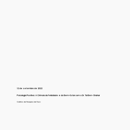
12 de setembro de 2022
Psicologia Positiva: A Ciência da Felicidade e do Bem-Estar com o Dr. Tal Ben-Shahar
Coletivo de Pesquisa de Fluxo