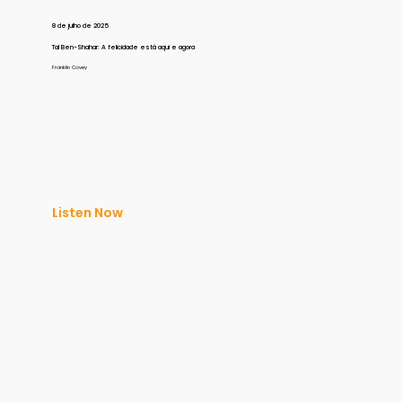
8 de julho de 2025
Tal Ben-Shahar: A felicidade está aqui e agora
Franklin Covey
Listen Now