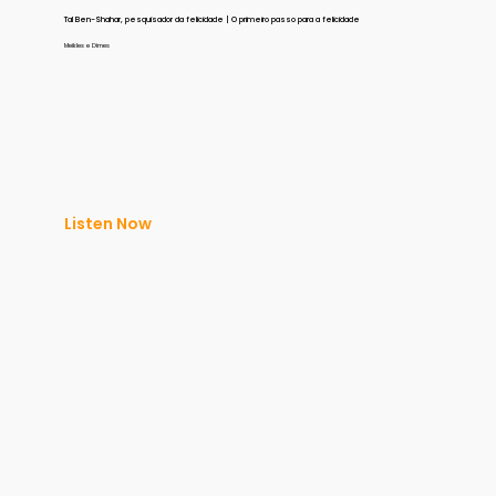
Tal Ben-Shahar, pesquisador da felicidade | O primeiro passo para a felicidade
Meikles e Dimes
Listen Now