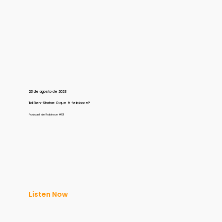
23 de agosto de 2023
Tal Ben-Shahar: O que é felicidade?
Podcast de Robinson #131
Listen Now