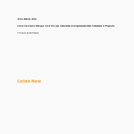
18 de abril de 2024
Como Construir a Vida que Você Deseja: Sabedoria Atemporal para Mais Felicidade e Propósito
O Podcast de Mel Robbins
Listen Now