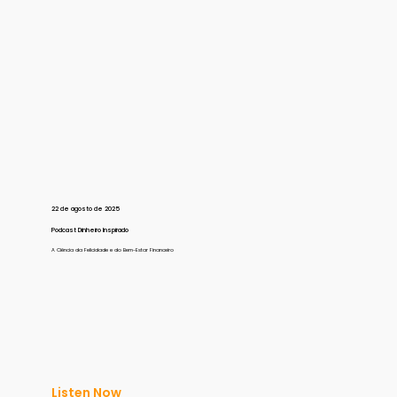
22 de agosto de 2025
Podcast Dinheiro Inspirado
A Ciência da Felicidade e do Bem-Estar Financeiro
Listen Now