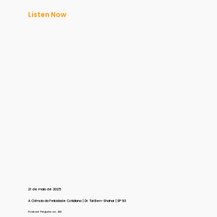
Listen Now
21 de maio de 2025
A Ciência da Felicidade Cotidiana | Dr. Tal Ben-Shahar | EP 93
Podcast Pergunte ao JBH