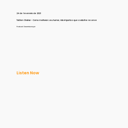
24 de fevereiro de 2021
Tal Ben Shahar - Como melhorar seu humor, não importa o que a vida lhe reserve
Podcast Desembaraçar
Listen Now