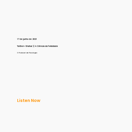
17 de junho de 2021
Tal Ben-Shahar || A Ciência da Felicidade
O Podcast de Psicologia
Listen Now