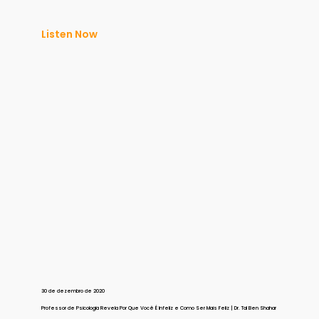
Listen Now
30 de dezembro de 2020
Professor de Psicologia Revela Por Que Você É Infeliz e Como Ser Mais Feliz | Dr. Tal Ben Shahar