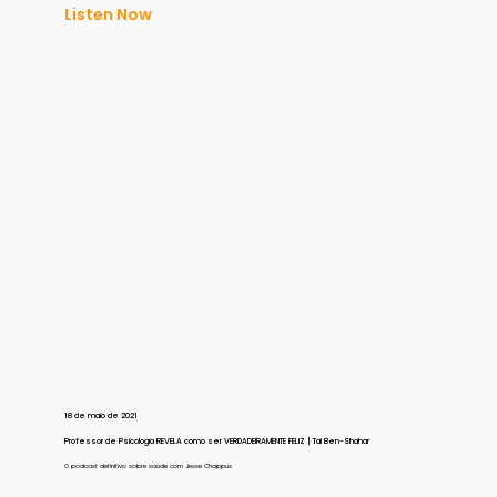
Listen Now
18 de maio de 2021
Professor de Psicologia REVELA como ser VERDADEIRAMENTE FELIZ | Tal Ben-Shahar
O podcast definitivo sobre saúde com Jesse Chappus