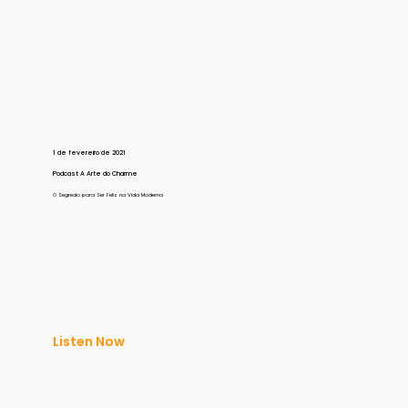
1 de fevereiro de 2021
Podcast A Arte do Charme
O Segredo para Ser Feliz na Vida Moderna
Listen Now