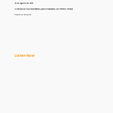
21 de agosto de 2021
A Ciência de Construir Hábitos para a Felicidade com Tal Ben-Shahar
Podcast da Semana BE
Listen Now