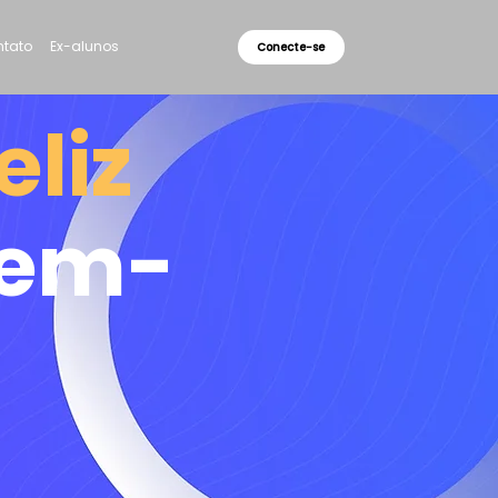
tato
Ex-alunos
Conecte-se
eliz
Bem-