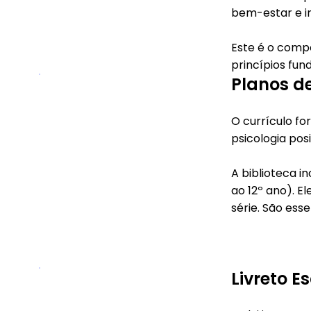
bem-estar e in
Este é o comp
princípios fun
Planos d
O currículo f
psicologia posi
A biblioteca i
ao 12º ano). 
série. São esse
Livreto E