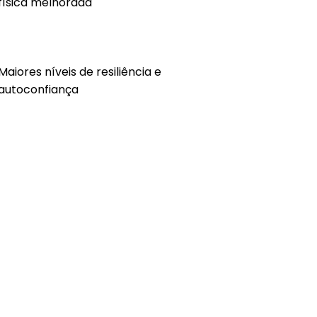
física melhorada
Maiores níveis de resiliência e
autoconfiança