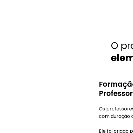
O pr
elem
Formaçã
Professo
Os professores
com duração 
Ele foi criad