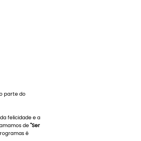
o parte do
a felicidade e a
 chamamos de
"Ser
 programas é