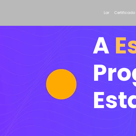
Lar
Certificado
A
E
Pro
Est