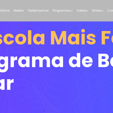
 Online
Mestre
Testemunhos
Programas
Sobre
Mídia
Con
scola Mais F
grama de 
ar