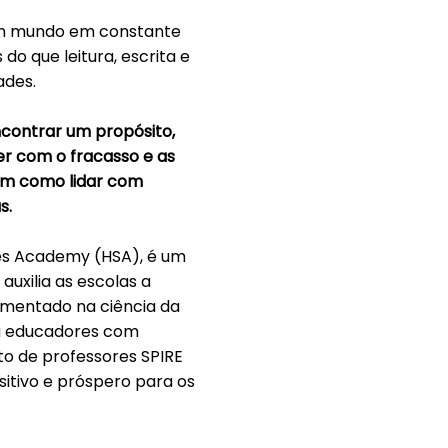
um mundo em constante
o que leitura, escrita e
ades.
contrar um propósito,
er com o fracasso e as
bem como lidar com
s.
ies Academy (HSA), é um
uxilia as escolas a
damentado na ciência da
ia educadores com
o de professores SPIRE
itivo e próspero para os