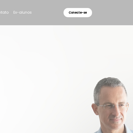
tato
Ex-alunos
Conecte-se