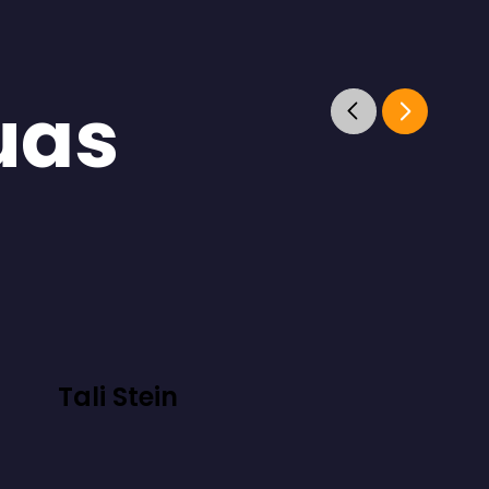
uas
Tali Stein