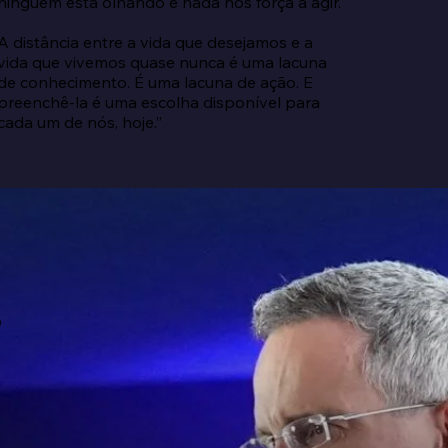
ninguém está olhando e nada nos força a agir.

A distância entre a vida que desejamos e a 
vida que vivemos quase nunca é uma lacuna 
de conhecimento. É uma lacuna de ação. E 
preenchê-la é uma escolha disponível para 
cada um de nós, hoje.”
e