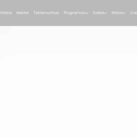
 Online
Mestre
Testemunhos
Programas
Sobre
Mídia
Con