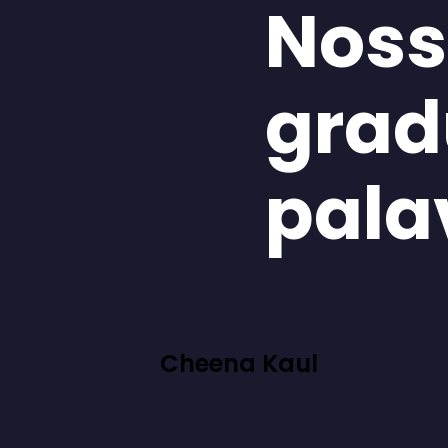
Noss
grad
pala
Cheena Kaul