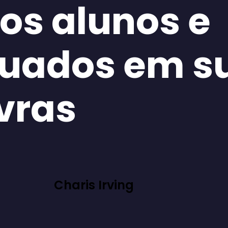
os alunos e
uados em s
vras
Charis Irving