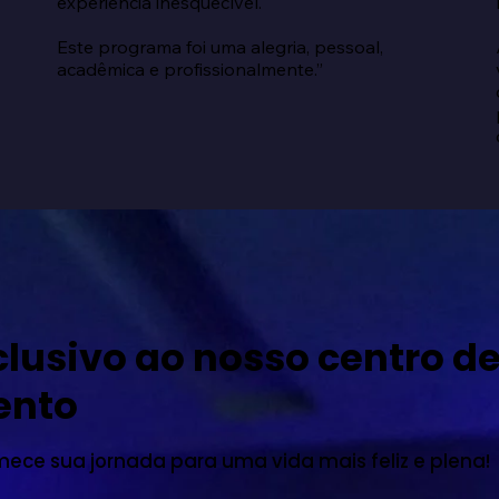
experiência inesquecível.

Este programa foi uma alegria, pessoal, 
acadêmica e profissionalmente.”
lusivo ao nosso centro d
ento
mece sua jornada para uma vida mais feliz e plena!