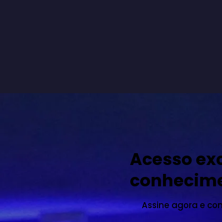
Acesso exc
conhecim
Assine agora e co