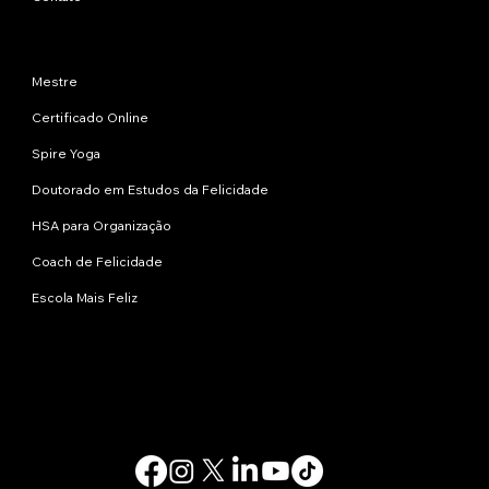
Programas
Mestre
Certificado Online
Spire Yoga
Doutorado em Estudos da Felicidade
HSA para Organização
Coach de Felicidade
Escola Mais Feliz
Contate-nos
info@happinessstudies.academy
Endereço:
30 Wall Street, 8º andar
Nova Iorque
10005, Nova York
EUA