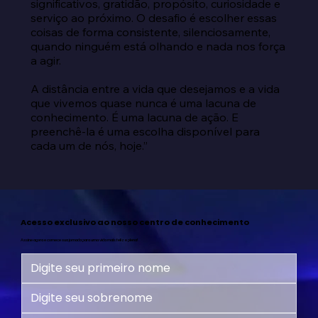
significativos, gratidão, propósito, curiosidade e 
serviço ao próximo. O desafio é escolher essas 
coisas de forma consistente, silenciosamente, 
quando ninguém está olhando e nada nos força 
a agir.

A distância entre a vida que desejamos e a vida 
que vivemos quase nunca é uma lacuna de 
conhecimento. É uma lacuna de ação. E 
preenchê-la é uma escolha disponível para 
cada um de nós, hoje.”
Acesso exclusivo ao nosso centro de conhecimento
Assine agora e comece sua jornada para uma vida mais feliz e plena!