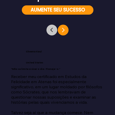
AUMENTE SEU SUCESSO
Cheena Kaul
United States
“Não se limite a viver o dia. Planeje-o.”
Receber meu certificado em Estudos da 
Felicidade em Atenas foi especialmente 
significativo, em um lugar moldado por filósofos 
como Sócrates, que nos lembravam de 
questionar nossas suposições e examinar as 
histórias pelas quais vivenciamos a vida.

Talvez seja aí que a mudança comece. Nem 