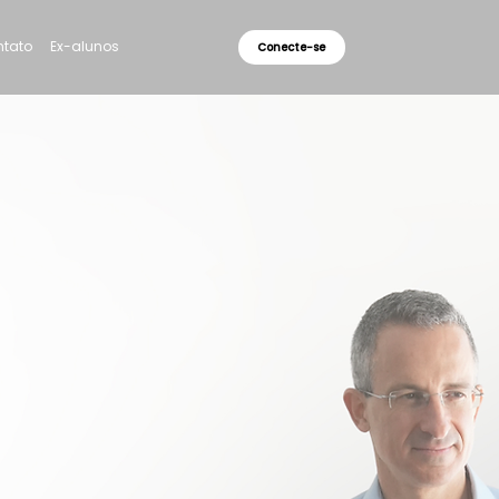
tato
Ex-alunos
Conecte-se