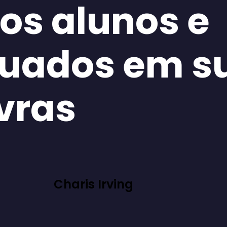
os alunos e
uados em s
vras
Charis Irving