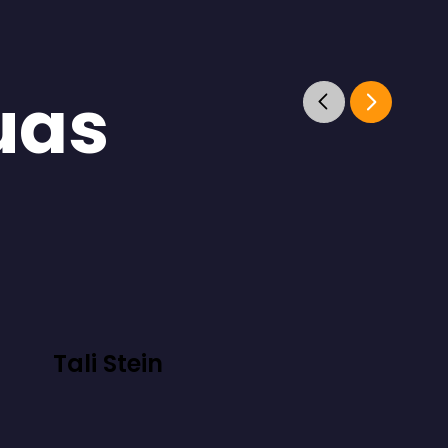
uas
Tali Stein