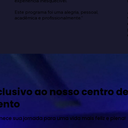
experiência inesquecível.

Este programa foi uma alegria, pessoal, 
acadêmica e profissionalmente.”
lusivo ao nosso centro d
ento
mece sua jornada para uma vida mais feliz e plena!