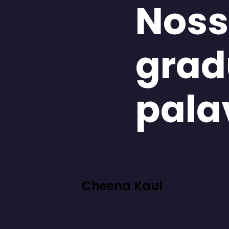
Noss
grad
pala
Cheena Kaul