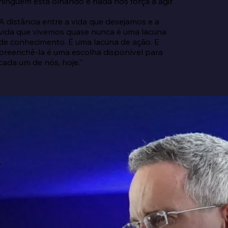
ninguém está olhando e nada nos força a agir.

A distância entre a vida que desejamos e a 
vida que vivemos quase nunca é uma lacuna 
de conhecimento. É uma lacuna de ação. E 
preenchê-la é uma escolha disponível para 
cada um de nós, hoje.”
e