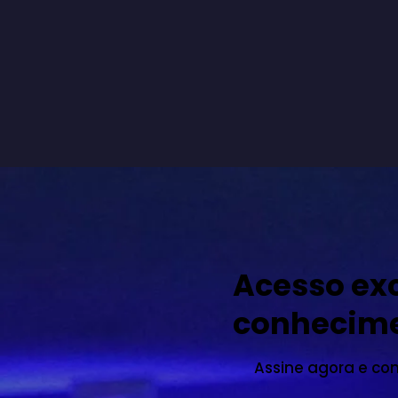
Acesso exc
conhecim
Assine agora e co