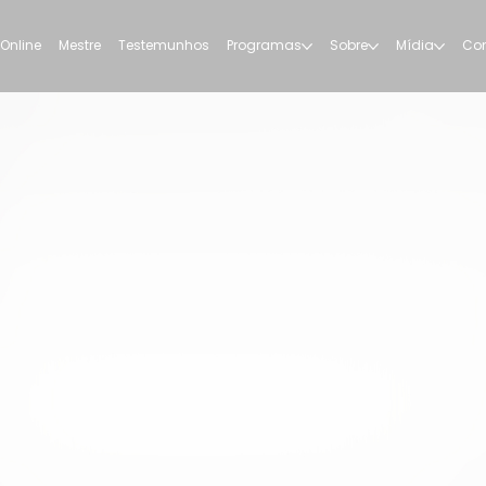
 Online
Mestre
Testemunhos
Programas
Sobre
Mídia
Con