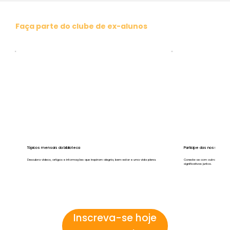
Faça parte do clube de ex-alunos
Tópicos mensais da biblioteca
Participe das nossas inic
Descubra vídeos, artigos e informações que inspiram alegria, bem-estar e uma vida plena.
Conecte-se com outros ex-aluno
significativas juntos.
Inscreva-se hoje