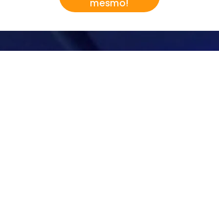
mesmo!
Acesso exclusivo ao nosso centro de conhecimento
Assine agora e comece sua jornada para uma vida mais feliz e plena!
Sim, inscreva-me na newsletter.
*
Inscreva-me