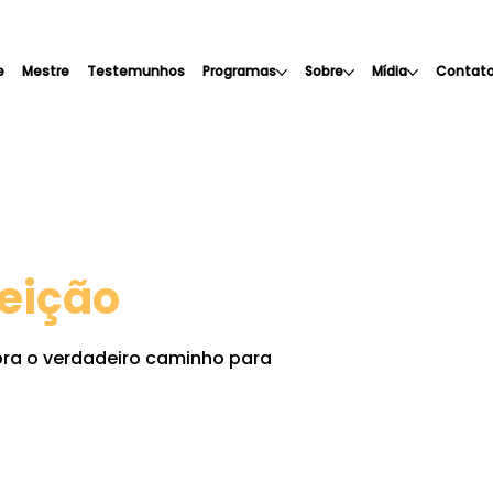
e
Mestre
Testemunhos
Programas
Sobre
Mídia
Contat
feição
bra o verdadeiro caminho para