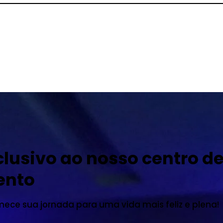
lusivo ao nosso centro d
ento
mece sua jornada para uma vida mais feliz e plena!