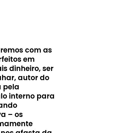
ofremos com as
rfeitos em
s dinheiro, ser
ahar, autor do
a pela
lo interno para
cando
a – os
remamente
 nos afasta da