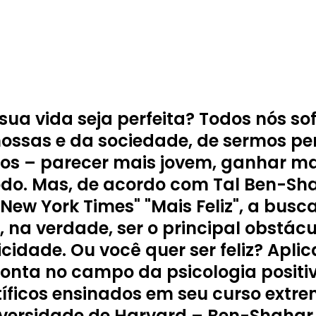
sua vida seja perfeita? Todos nós s
nossas e da sociedade, de sermos pe
dos – parecer mais jovem, ganhar mai
todo. Mas, de acordo com Tal Ben-Sh
"New York Times" "Mais Feliz", a busc
, na verdade, ser o principal obstácu
icidade. Ou você quer ser feliz? Apli
onta no campo da psicologia positiv
ntíficos ensinados em seu curso ext
versidade de Harvard – Ben-Shahar