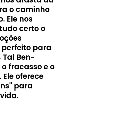
ara o caminho
. Ele nos
tudo certo o
moções
 perfeito para
, Tal Ben-
o fracasso e o
 Ele oferece
Ins" para
vida.