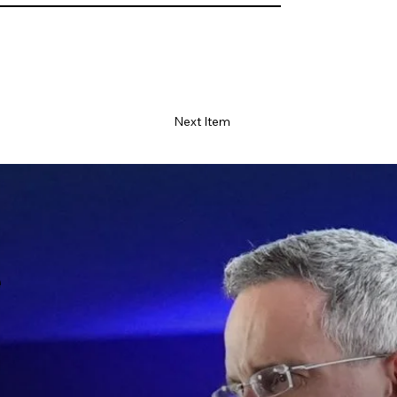
Next Item
e