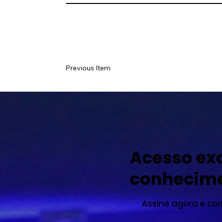
Previous Item
Acesso exc
conhecim
Assine agora e co